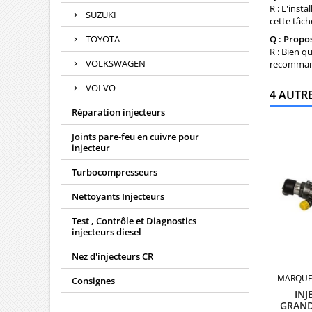
R : L'inst
SUZUKI
cette tâch
TOYOTA
Q : Propos
R : Bien q
VOLKSWAGEN
recommanda
VOLVO
4 AUTR
Réparation injecteurs
Joints pare-feu en cuivre pour
injecteur
Turbocompresseurs
Nettoyants Injecteurs
Test , Contrôle et Diagnostics
injecteurs diesel
Nez d'injecteurs CR
MARQUE
Consignes
INJ
GRAND