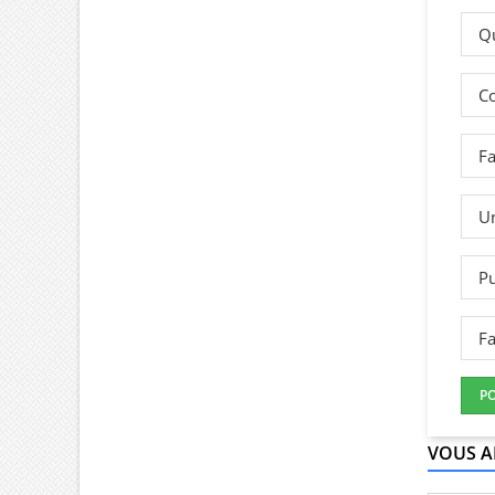
Qu
Co
Fa
Un
Pu
Fa
P
VOUS A