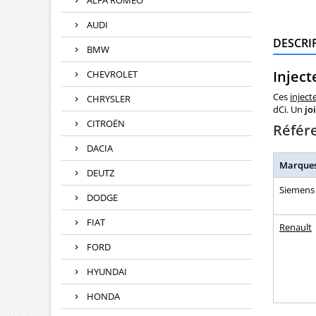
ALFA ROMEO
AUDI
DESCRI
BMW
Injec
CHEVROLET
Ces
inject
CHRYSLER
dCi. Un
jo
CITROËN
Référ
DACIA
Marque
DEUTZ
Siemens
DODGE
FIAT
Renault
FORD
HYUNDAI
HONDA