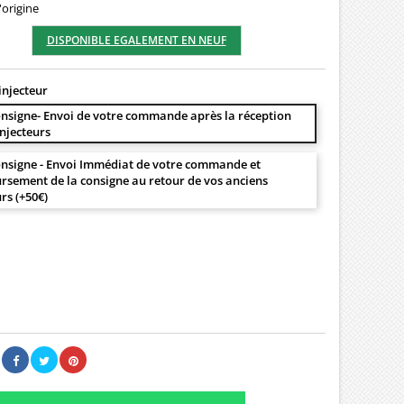
'origine
DISPONIBLE EGALEMENT EN NEUF
injecteur
nsigne- Envoi de votre commande après la réception
injecteurs
nsigne - Envoi Immédiat de votre commande et
sement de la consigne au retour de vos anciens
urs (+50€)
00 €
Il n'y a pas encore d'avis.