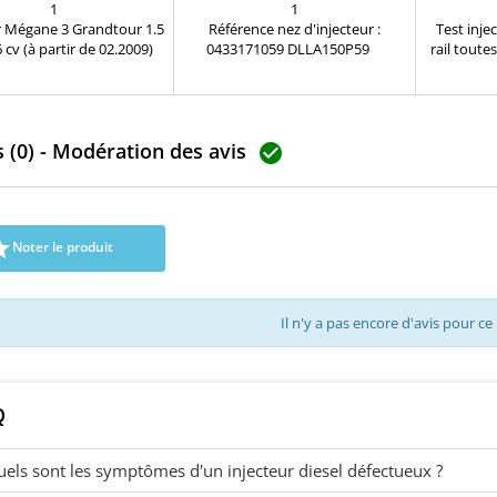
PARTIR DE 02.2009)
1
1
r Mégane 3 Grandtour 1.5
Référence nez d'injecteur :
Test inj
 cv (à partir de 02.2009)
0433171059 DLLA150P59
rail tout
érences compatibles:
Applications : 0432191844
validé vot
0536 , A2C59513484 ,
Nez d'injecteur BOSCH neuf
d'inje
04191 , 82 00 90 30 34 ,
d'origine
soigneus
08052R , 8200704180 ,
dans un
 (0) - Modération des avis
52R , H8200704180 Pour
confirm

t Nissan Dacia 1.5dCi
reçue pa
Pièce d'origine
injecte
INJECTEUR
Lumier

Noter le produit
FRANCE Dé
Il n'y a pas encore d'avis pour ce
Q
els sont les symptômes d'un injecteur diesel défectueux ?