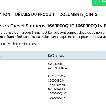
Ren
PTION
DÉTAILS DU PRODUIT
DOCUMENTS JOINTS
teurs Diesel Siemens 1660000Q1F 1660000Q1V R
eurs diesel de marques Siemens
et Renault sont compatibles avec de nombr
int d'étanchéité pare-feu est inclus
avec chaque injecteur pour une installa
ences Injecteurs
s
Références
5WS40536
A2C59513484
H8200704191
8200903034
166008052R
8200704180
1660000Q1V
1660000Q1F