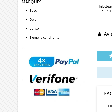
MARQUES
(À 
Injecteu
Bosch
dCi 106
Réf
Delphi
5WS4
H82007
denso
1660
Avis
1660080

Siemens-continental
Renaul
FA
Qu