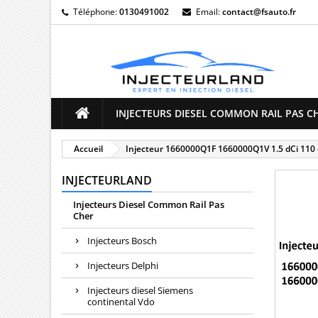
Téléphone:
0130491002
Email:
contact@fsauto.fr
M
((
C
Vo
((l
d'e
INJECTEURS DIESEL COMMON RAIL PAS C
Accueil
Injecteur 1660000Q1F 1660000Q1V 1.5 dCi 110 
INJECTEURLAND
Injecteurs Diesel Common Rail Pas
Cher
Injecteurs Bosch
Injecteurs Delphi
Injecteurs diesel Siemens
continental Vdo