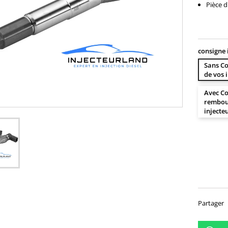
Pièce d
consigne 
Sans Co
de vos 
Avec Co
rembour
injecte
169,
Partager