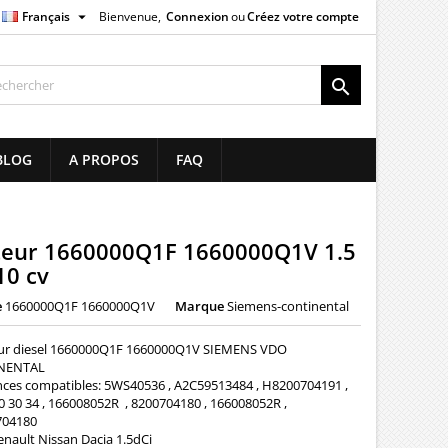

Français
Bienvenue,
Connexion
ou
Créez votre compte
×
×
×

list
BLOG
A PROPOS
FAQ
)
)
cteur 1660000Q1F 1660000Q1V 1.5
10 cv
e
1660000Q1F 1660000Q1V
Marque
Siemens-continental
eur diesel 1660000Q1F 1660000Q1V SIEMENS VDO
NENTAL
nces compatibles: 5WS40536 , A2C59513484 , H8200704191 ,
0 30 34 , 166008052R , 8200704180 , 166008052R ,
704180
enault Nissan Dacia 1.5dCi