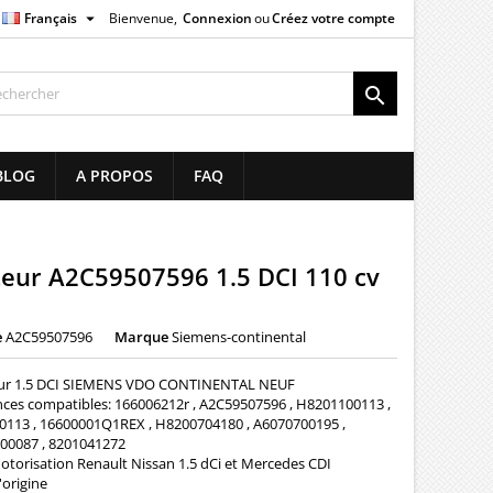

Français
Bienvenue,
Connexion
ou
Créez votre compte
×
×
×

list
BLOG
A PROPOS
FAQ
)
)
teur A2C59507596 1.5 DCI 110 cv
e
A2C59507596
Marque
Siemens-continental
eur 1.5 DCI SIEMENS VDO CONTINENTAL NEUF
nces compatibles: 166006212r , A2C59507596 , H8201100113 ,
0113 , 16600001Q1REX , H8200704180 , A6070700195 ,
00087 , 8201041272
otorisation Renault Nissan 1.5 dCi et Mercedes CDI
'origine