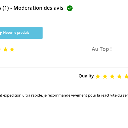
R2AA13H50 Pour motorisations
 (1) - Modération des avis
Mazda 2.2 MZR-CD , 2.2 CDVi

Pièce d'origine

Noter le produit
Au Top !



Quality




et expédition ultra rapide, je recommande vivement pour la réactivité du ser