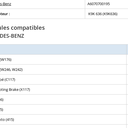
s-Benz
A6070700195
teur :
K9K 636 (K9K636)
ules compatibles
DES-BENZ
 (W176)
 (W246, W242)
pé (C117)
ting Brake (X117)
6)
5)
xto (415)