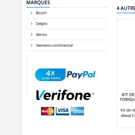
MARQUES
4 AUTR
Bosch
Delphi
denso
Siemens-continental
KIT D
TORIQU
Kit de r
diesel 
Tori
inj