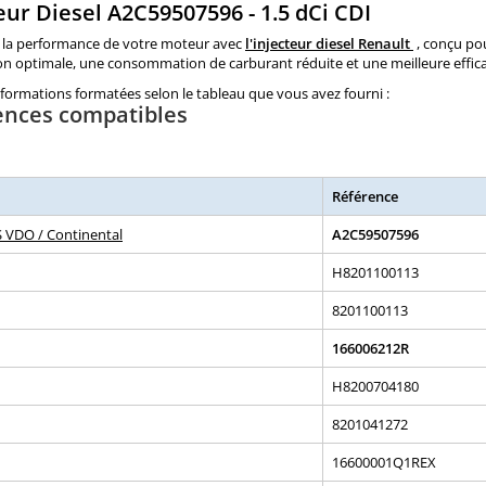
eur Diesel A2C59507596 - 1.5 dCi CDI
 la performance de votre moteur avec
l'injecteur diesel Renault
, conçu pou
n optimale, une consommation de carburant réduite et une meilleure effica
informations formatées selon le tableau que vous avez fourni :
ences compatibles
Référence
 VDO / Continental
A2C59507596
H8201100113
8201100113
166006212R
H8200704180
8201041272
16600001Q1REX