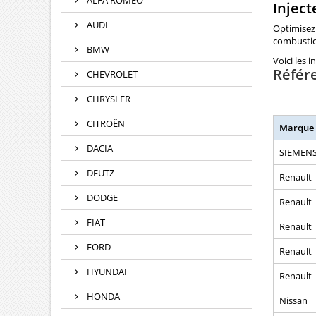
ALFA ROMEO
Inject
AUDI
Optimisez
combustio
BMW
Voici les 
Référ
CHEVROLET
CHRYSLER
CITROËN
Marque
DACIA
SIEMENS
DEUTZ
Renault
DODGE
Renault
FIAT
Renault
FORD
Renault
HYUNDAI
Renault
HONDA
Nissan