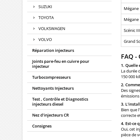
SUZUKI
Mégane I
TOYOTA
Mégane I
VOLKSWAGEN
Scénic III
VOLVO
Grand Scé
Réparation injecteurs
FAQ -
Joints pare-feu en cuivre pour
1. Quelle 
injecteur
La durée d
150 000 ki
Turbocompresseurs
2. Comment
Nettoyants Injecteurs
Des signes
émissions 
Test , Contrôle et Diagnostics
injecteurs diesel
3. L'insta
Bien que l
Nez d'injecteurs CR
correcte 
4. Est-ce 
Consignes
Oui, cet i
pièce de v