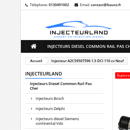
Téléphone:
0130491002
Email:
contact@fsauto.fr
M
((
C
Vo
((l
d'e
INJECTEURS DIESEL COMMON RAIL PAS C
Accueil
Injecteur A2C59507596 1.5 DCI 110 cv Neuf
INJECTEURLAND
Rupture
Injecteurs Diesel Common Rail Pas
Cher
Injecteurs Bosch
Injecteurs Delphi
Injecteurs diesel Siemens
continental Vdo