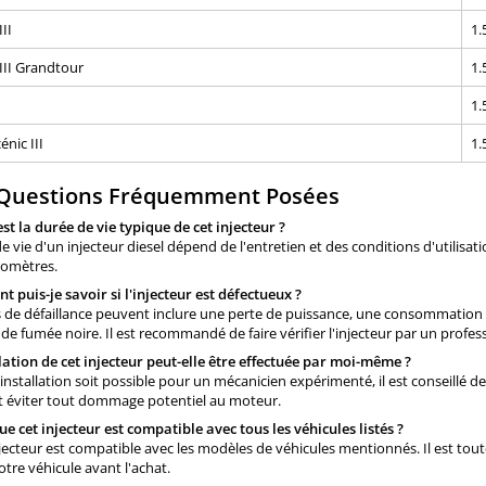
II
1.
II Grandtour
1.
1.
nic III
1.
 Questions Fréquemment Posées
est la durée de vie typique de cet injecteur ?
e vie d'un injecteur diesel dépend de l'entretien et des conditions d'utilisa
lomètres.
 puis-je savoir si l'injecteur est défectueux ?
 de défaillance peuvent inclure une perte de puissance, une consommation a
de fumée noire. Il est recommandé de faire vérifier l'injecteur par un profe
llation de cet injecteur peut-elle être effectuée par moi-même ?
'installation soit possible pour un mécanicien expérimenté, il est conseillé d
et éviter tout dommage potentiel au moteur.
que cet injecteur est compatible avec tous les véhicules listés ?
njecteur est compatible avec les modèles de véhicules mentionnés. Il est toute
otre véhicule avant l'achat.