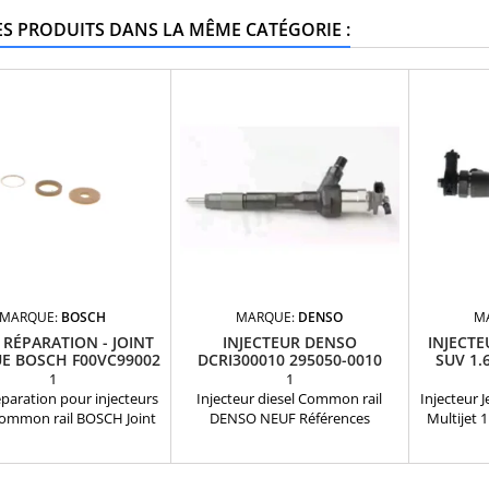
ES PRODUITS DANS LA MÊME CATÉGORIE :
MARQUE:
BOSCH
MARQUE:
DENSO
M
E RÉPARATION - JOINT
INJECTEUR DENSO
INJECTE
E BOSCH F00VC99002
DCRI300010 295050-0010
SUV 1.
R2AA13H50 NEUF
1
1
éparation pour injecteurs
Injecteur diesel Common rail
Injecteur 
Common rail BOSCH Joint
DENSO NEUF Références
Multijet 
que F00VC99002 pour
compatibles: 295050-0010 ,
04451
ecteurs diesel BOSCH
DCRI300010 , R2AA 13 H50 , R2AA-
Motorisatio
13-H50 , R2AA 13H50 ,