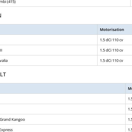
mbi (415)
N
Motorisation
1.5 dCi 110 cv
II
1.5 dCi 110 cv
alia
1.5 dCi 110 cv
LT
Mo
1.
1.
Grand Kangoo
1.
Express
1.