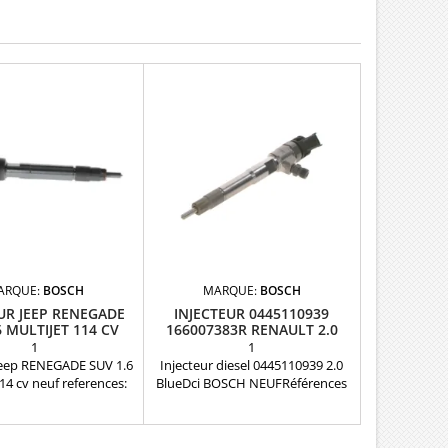
ARQUE:
BOSCH
MARQUE:
BOSCH
UR JEEP RENEGADE
INJECTEUR 0445110939
6 MULTIJET 114 CV
166007383R RENAULT 2.0
NEUF
BLUE DCI
1
1
Jeep RENEGADE SUV 1.6
Injecteur diesel 0445110939 2.0
114 cv neuf references:
BlueDci BOSCH NEUFRéférences
11125 , 46348598
équivalentes : 0 445 110 939
n: 1.6 Multijet , 1.6 crd
1660000Q4F 166007383R
EAN:4047026304442 Pièce