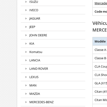
ISUZU
Mercede
IVECO
Code mo
JAGUAR
Véhic
JEEP
MERCE
JOHN DEERE
Modèle
KIA
Classe A
Komatsu
Classe B
LANCIA
CLA Cou
LAND ROVER
CLA Shoo
LEXUS
GLA (X15
MAN
Citan (41
MAZDA
Citan Mi
MERCEDES-BENZ