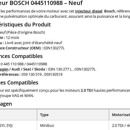
teur BOSCH 0445110988 – Neuf
 les performances de votre moteur avec cet
injecteur diesel
Bosch
, référe
ne pulvérisation optimale du carburant, assurant ainsi la puissance et la lo
éristiques du Produit
uf (Pièce d'origine Bosch)
e :
12 mois
u :
Livré avec joint d'étanchéité neuf
ce Constructeur (OEM) :
03N130277L
nces Compatibles
0 445 110 988 / 0445110988
agen
/ Audi / Seat / Skoda :
03N 130 277 L , 03N130277L
références :
059 130 519 , 059130519
les Compatibles
teur est spécifiquement conçu pour les moteurs
2.0 TDI
hautes performances (
u groupe VAG et MAN.
wagen
Type
Motorisat
SYI, SYJ)
Minibus
2.0 TDI / 