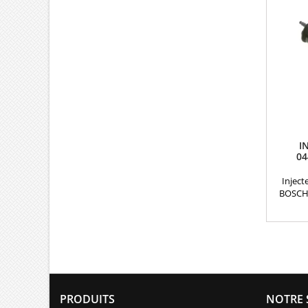
I
04
03L
Inject
BOSCH 
Réf
044
0445
0986
044511
motoris
, Sea
PRODUITS
NOTRE 