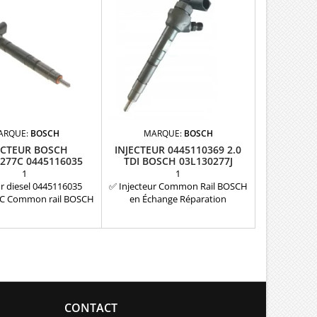
ARQUE:
BOSCH
MARQUE:
BOSCH
ECTEUR BOSCH
INJECTEUR 0445110369 2.0
277C 0445116035
TDI BOSCH 03L130277J
0445116034
1
1
ur diesel 0445116035
✅ Injecteur Common Rail BOSCH
C Common rail BOSCH
en Échange Réparation
O NEUFRéférences
ReconditionnéInjecteur BOSCH
les: 0 445 116 034 ,
Réf. 0445110369, reconditionné
4 , 0445116035 , 0 445
selon les normes strictes du
0986435369 , 0 986 435
fabricant. Compatible avec les
130 277 C , 03L130277C
moteurs VAG 2.0 TDI (110 CV à
orisation Volkswagen
177 CV). Références OE (VAG) :
ce d'origine Garantie 12
03L130277J, 03L130277Q.
mois
Garantie complète 12 mois sur la
CONTACT
pièce reconditionnée. Livré avec