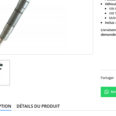
Véhicu
VW C
VW T
MAN 
Inclus :
Livraison
demande 
360,
Partager
Ren
PTION
DÉTAILS DU PRODUIT