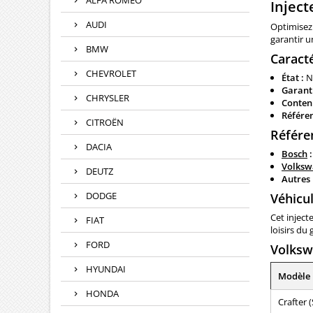
ALFA ROMEO
Injec
AUDI
Optimisez
garantir u
BMW
Caract
CHEVROLET
État :
Ne
Garanti
CHRYSLER
Conten
Référen
CITROËN
Référe
DACIA
Bosch
:
Volksw
DEUTZ
Autres 
DODGE
Véhicu
Cet injec
FIAT
loisirs d
FORD
Volks
HYUNDAI
Modèle
HONDA
Crafter (