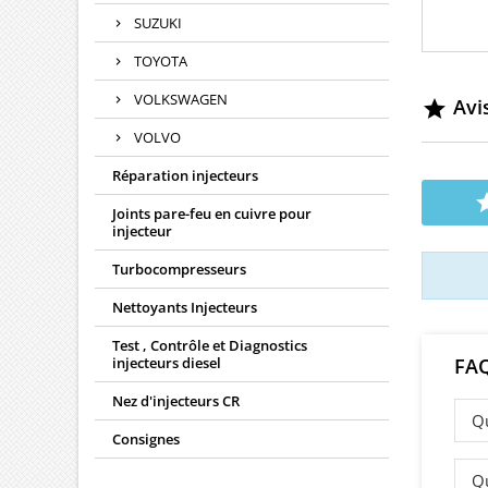
Caractér
Pièce d
SUZUKI
rép
TOYOTA
Véhicules
:
VOLKSWAGEN
Avis

DDiSR
VOLVO
:Référe
EJB
Réparation injecteurs
2823
Joints pare-feu en cuivre pour
injecteur
Turbocompresseurs
Nettoyants Injecteurs
Test , Contrôle et Diagnostics
injecteurs diesel
FA
Nez d'injecteurs CR
Qu
Consignes
Qu