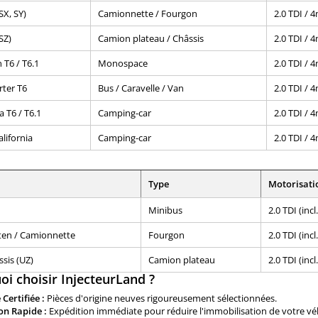
SX, SY)
Camionnette / Fourgon
2.0 TDI / 
SZ)
Camion plateau / Châssis
2.0 TDI / 
 T6 / T6.1
Monospace
2.0 TDI / 
rter T6
Bus / Caravelle / Van
2.0 TDI / 
a T6 / T6.1
Camping-car
2.0 TDI / 
lifornia
Camping-car
2.0 TDI / 
Type
Motorisati
Minibus
2.0 TDI (inc
ten / Camionnette
Fourgon
2.0 TDI (inc
sis (UZ)
Camion plateau
2.0 TDI (inc
oi choisir InjecteurLand ?
 Certifiée :
Pièces d'origine neuves rigoureusement sélectionnées.
on Rapide :
Expédition immédiate pour réduire l'immobilisation de votre véh