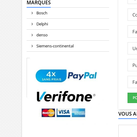
MARQUES
Bosch
Co
Delphi
Fa
denso
Siemens-continental
Un
Pu
Fa
P
VOUS A