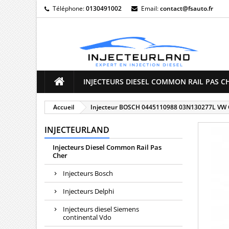
Téléphone:
0130491002
Email:
contact@fsauto.fr
M
((
C
Vo
((l
d'e
INJECTEURS DIESEL COMMON RAIL PAS C
Accueil
Injecteur BOSCH 0445110988 03N130277L VW Cr
INJECTEURLAND
Injecteurs Diesel Common Rail Pas
Cher
Injecteurs Bosch
Injecteurs Delphi
Injecteurs diesel Siemens
continental Vdo