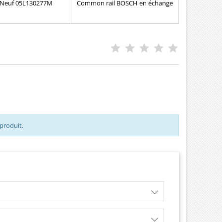
 Neuf 05L130277M
Common rail BOSCH en échange
nces compatibles :
réparation Références
960 , 05L 130 277 M
compatibles: 0986435208 ,
on: 40 tdi mild hybrid
0986435108 , 551982180 ,
igine Garantie 12 mois
55196295 , 55198218 , 55221020 ,
93169123 , 71792979, 71794089 ,
R1590067 Pour motorisation Fiat
1.9JTD , Alfa Roméo 1.9JTDM ,
Lancia 1.9D Multijet , Opel
1.9CDTI , SAAB 1.9TiD Pièce
d'origine
 produit.