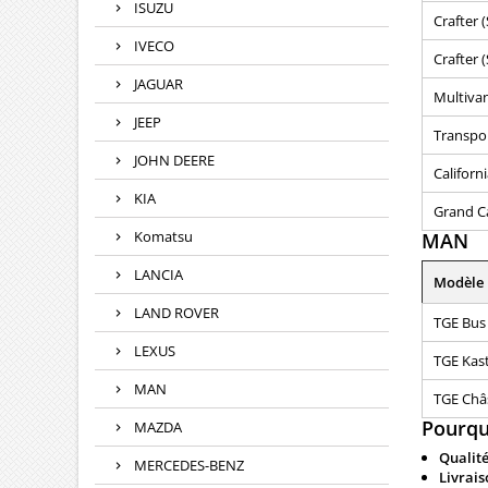
ISUZU
Crafter (
IVECO
Crafter (
JAGUAR
Multivan
JEEP
Transpo
JOHN DEERE
Californi
KIA
Grand Ca
Komatsu
MAN
LANCIA
Modèle
LAND ROVER
TGE Bus
LEXUS
TGE Kas
MAN
TGE Châs
Pourqu
MAZDA
Qualité
MERCEDES-BENZ
Livrais