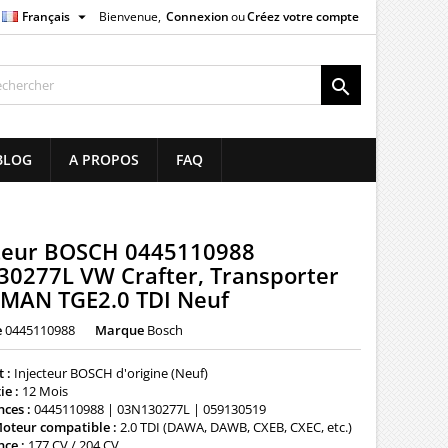

Français
Bienvenue,
Connexion
ou
Créez votre compte
×
×
×

list
BLOG
A PROPOS
FAQ
)
)
cteur BOSCH 0445110988
0277L VW Crafter, Transporter
 MAN TGE2.0 TDI Neuf
e
0445110988
Marque
Bosch
 :
Injecteur BOSCH d'origine (Neuf)
ie :
12 Mois
nces :
0445110988 | 03N130277L | 059130519
oteur compatible :
2.0 TDI (DAWA, DAWB, CXEB, CXEC, etc.)
nce :
177 CV / 204 CV