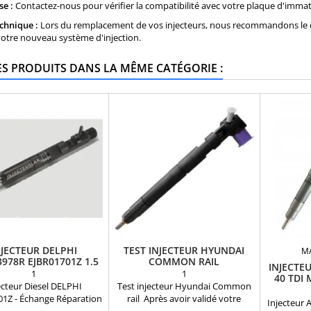
se :
Contactez-nous pour vérifier la compatibilité avec votre plaque d'immat
echnique :
Lors du remplacement de vos injecteurs, nous recommandons le 
votre nouveau système d'injection.
ES PRODUITS DANS LA MÊME CATÉGORIE :
NJECTEUR DELPHI
TEST INJECTEUR HYUNDAI
M
978R EJBR01701Z 1.5
COMMON RAIL
INJECTE
DCI
1
1
40 TDI
ecteur Diesel DELPHI
Test injecteur Hyundai Common
01Z - Échange Réparation
rail Après avoir validé votre
Injecteur 