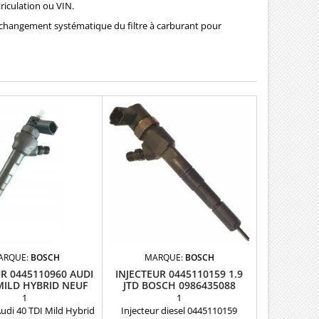
riculation ou VIN.
changement systématique du filtre à carburant pour
ARQUE:
BOSCH
MARQUE:
BOSCH
UR 0445110960 AUDI
INJECTEUR 0445110159 1.9
 MILD HYBRID NEUF
JTD BOSCH 0986435088
05L130277M
1
1
Audi 40 TDI Mild Hybrid
Injecteur diesel 0445110159