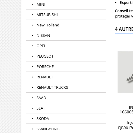
Experti
MINI
Conseil t
MITSUBISHI
protéger 
New Holland
4 AUTR
NISSAN
OPEL
PEUGEOT
PORSCHE
RENAULT
RENAULT TRUCKS
SAAB
I
SEAT
166003
SKODA
Inj
EJBR017
SSANGYONG