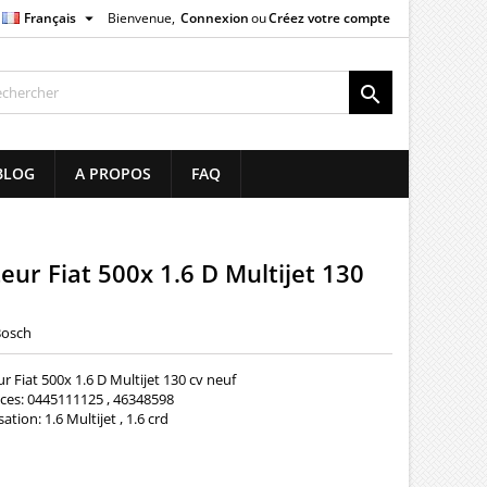

Français
Bienvenue,
Connexion
ou
Créez votre compte
×
×
×

list
BLOG
A PROPOS
FAQ
)
)
teur Fiat 500x 1.6 D Multijet 130
Bosch
ur Fiat 500x 1.6 D Multijet 130 cv neuf
nces: 0445111125 , 46348598
ation: 1.6 Multijet , 1.6 crd
00 €