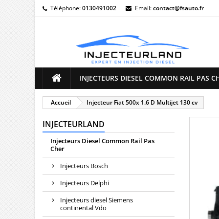
Téléphone:
0130491002
Email:
contact@fsauto.fr
M
((
C
Vo
((l
d'e
INJECTEURS DIESEL COMMON RAIL PAS C
Accueil
Injecteur Fiat 500x 1.6 D Multijet 130 cv
INJECTEURLAND
Injecteurs Diesel Common Rail Pas
Cher
Injecteurs Bosch
Injecteurs Delphi
Injecteurs diesel Siemens
continental Vdo