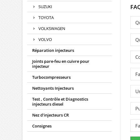
FA
SUZUKI
TOYOTA
Qu
VOLKSWAGEN
VOLVO
Qu
Réparation injecteurs
Co
Joints pare-feu en cuivre pour
injecteur
Fa
Turbocompresseurs
Nettoyants Injecteurs
Un
Test , Contrôle et Diagnostics
injecteurs diesel
Pu
Nez d'injecteurs CR
Fa
Consignes