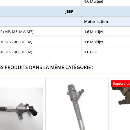
1.6 Multijet
JEEP
Motorisation
 (MP, M6, MV, M7)
1.6 Multijet
E SUV (BU, B1, BV)
1.6 Multijet
E SUV (BU, B1, BV)
1.6 CRD
ES PRODUITS DANS LA MÊME CATÉGORIE :
Rupture de