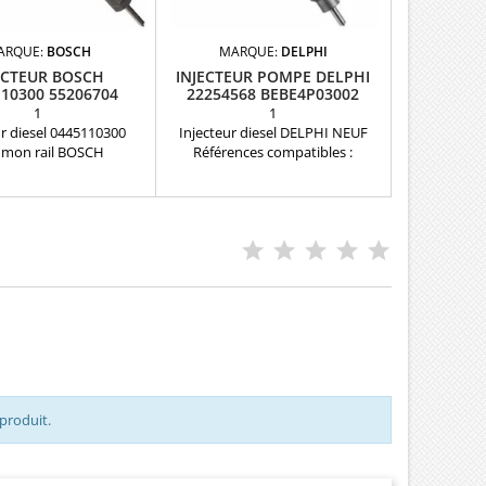
ARQUE:
BOSCH
MARQUE:
DELPHI
ECTEUR BOSCH
INJECTEUR POMPE DELPHI
10300 55206704
22254568 BEBE4P03002
22254576
1
1
ur diesel 0445110300
Injecteur diesel DELPHI NEUF
mon rail BOSCH
Références compatibles :
ditionnéRéférence
7485020179 , 7422 254 568 ,
ible: 0986435171 ,
7422254568 , 22254576 , 85020179
 , 55206704 , 55221023
, 22254568 , HRE403 , 85002179 ,
42 Pour motorisations
BEBE4P03002
 1.6 JTDM , Fiat Lancia
tijet et Opel 1.6 CDTi
ièce d'origine
 produit.