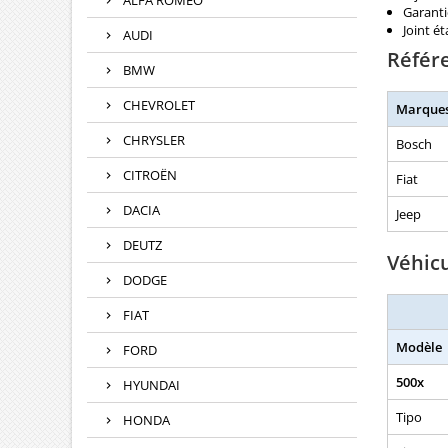
ALFA ROMEO
Garanti
Joint é
AUDI
Référ
BMW
CHEVROLET
Marque
CHRYSLER
Bosch
CITROËN
Fiat
DACIA
Jeep
DEUTZ
Véhic
DODGE
FIAT
Modèle
FORD
500x
HYUNDAI
Tipo
HONDA