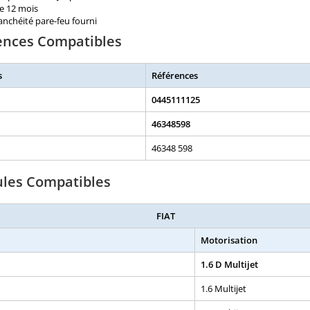
e 12 mois
tanchéité pare-feu fourni
ences Compatibles
s
Références
0445111125
46348598
46348 598
ules Compatibles
FIAT
Motorisation
1.6 D Multijet
1.6 Multijet