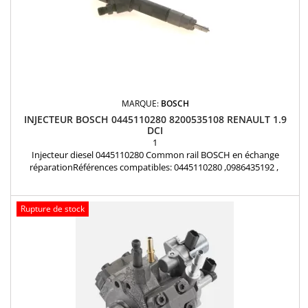
MARQUE:
BOSCH
INJECTEUR BOSCH 0445110280 8200535108 RENAULT 1.9
DCI
1
Injecteur diesel 0445110280 Common rail BOSCH en échange
réparationRéférences compatibles: 0445110280 ,0986435192 ,
8200535108 , 8200606383 Pour motorisation Renault 1.9dCi 130cv
pièce d’origine
Rupture de stock