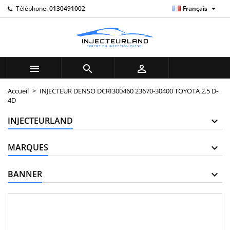

Téléphone:
0130491002
Français
×
×
×
My wishlists
((title))
Connexion
Vous devez être connecté pour ajouter des produits à
((label))
votre liste d'envies.
add_circle_outline
Create new list



((cancelText))
((loginText))
Accueil
INJECTEUR DENSO DCRI300460 23670-30400 TOYOTA 2.5 D-
4D
((cancelText))
((createText))
INJECTEURLAND
MARQUES
BANNER