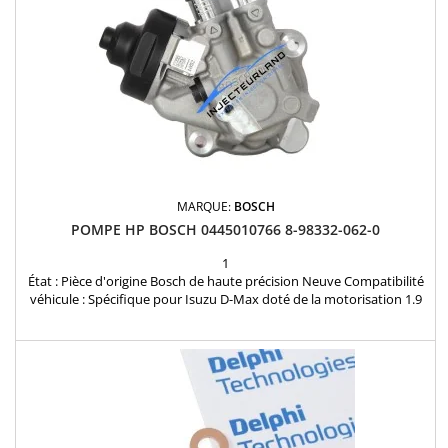
MARQUE:
BOSCH
POMPE HP BOSCH 0445010766 8-98332-062-0
1
État : Pièce d'origine Bosch de haute précision Neuve Compatibilité
véhicule : Spécifique pour Isuzu D-Max doté de la motorisation 1.9
DDi (moteur RZ4E-TC). Garantie : Produit couvert par notre garantie
de conformité et de fonctionnement de 12 mois. Références clés :
Bosch 0445010766, Isuzu 8-98332-062-0. Disponibilité : 24/48h