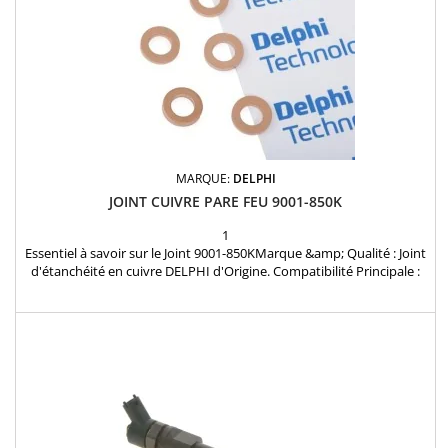
MARQUE:
DELPHI
JOINT CUIVRE PARE FEU 9001-850K
1
Essentiel à savoir sur le Joint 9001-850KMarque &amp; Qualité : Joint
d'étanchéité en cuivre DELPHI d'Origine. Compatibilité Principale :
Conçu pour les injecteurs DELPHI montés sur les moteurs VAG 1.6
TDI (VW, Audi, Skoda, Seat) et Chevrolet 2.2 CDTi. Références Clés
(OEM) : Équivalent aux références 059130519 et 03P130519. Prix
Injecteurland :...