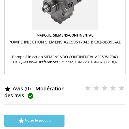
MARQUE:
SIEMENS-CONTINENTAL
POMPE INJECTION SIEMENS A2C59517043 BK3Q-9B395-AD
1
Pompe à injection SIEMENS VDO CONTINENTAL A2C59517043
BK3Q-9B395-ADréférences 1717702, 1841728, 1849878, BK3Q-
9B395AD, BK3Q9B395AD, 5WS40695, A2C53344441, A2C59517056,
5WS40695, LR029969, LR052872 FORD 2.2 TDCi
Avis (0) - Modération

des avis


Noter le produit