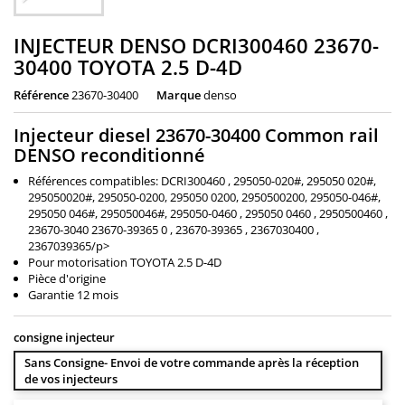
INJECTEUR DENSO DCRI300460 23670-
30400 TOYOTA 2.5 D-4D
Référence
23670-30400
Marque
denso
Injecteur diesel 23670-30400 Common rail
DENSO reconditionné
Références compatibles:
DCRI300460 , 295050-020#, 295050 020#,
295050020#, 295050-0200, 295050 0200, 2950500200, 295050-046#,
295050 046#, 295050046#, 295050-0460 , 295050 0460 , 2950500460 ,
23670-3040 23670-39365 0 , 23670-39365 , 2367030400 ,
2367039365/p>
Pour motorisation TOYOTA 2.5 D-4D
Pièce d'origine
Garantie 12 mois
consigne injecteur
Sans Consigne- Envoi de votre commande après la réception
de vos injecteurs