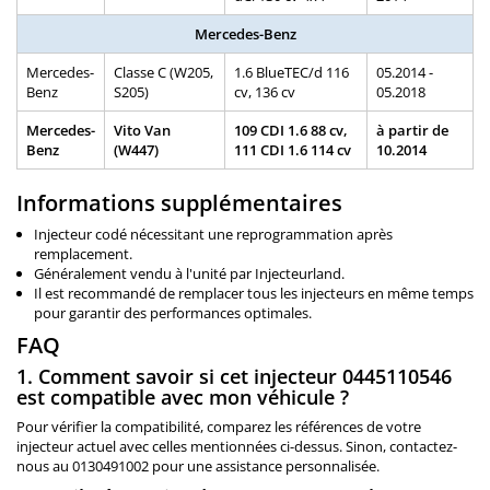
Mercedes-Benz
Mercedes-
Classe C (W205,
1.6 BlueTEC/d 116
05.2014 -
Benz
S205)
cv, 136 cv
05.2018
Mercedes-
Vito Van
109 CDI 1.6 88 cv,
à partir de
Benz
(W447)
111 CDI 1.6 114 cv
10.2014
Informations supplémentaires
Injecteur codé nécessitant une reprogrammation après
remplacement.
Généralement vendu à l'unité par Injecteurland.
Il est recommandé de remplacer tous les injecteurs en même temps
pour garantir des performances optimales.
FAQ
1. Comment savoir si cet injecteur 0445110546
est compatible avec mon véhicule ?
Pour vérifier la compatibilité, comparez les références de votre
injecteur actuel avec celles mentionnées ci-dessus. Sinon, contactez-
nous au 0130491002 pour une assistance personnalisée.