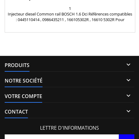
1
Injecteur diesel Common rail BOSCH 1.6 Dci Références compatibles
: 0445110414 , 0986435211 , 166105302R , 16610 5302R Pour
motorisation Renault 1.6 dCi Pièce d'origine

PRODUITS

NOTRE SOCIÉTÉ

VOTRE COMPTE

CONTACT
LETTRE D'INFORMATIONS