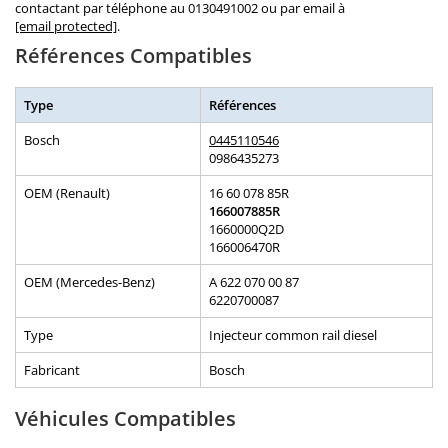
contactant par téléphone au 0130491002 ou par email à
[email protected]
.
Références Compatibles
Type
Références
Bosch
0445110546
0986435273
OEM (Renault)
16 60 078 85R
166007885R
1660000Q2D
166006470R
OEM (Mercedes-Benz)
A 622 070 00 87
6220700087
Type
Injecteur common rail diesel
Fabricant
Bosch
Véhicules Compatibles