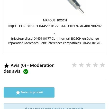
MARQUE:
BOSCH
INJECTEUR BOSCH 0445110177 0445110176 A6480700287
1
Injecteur diesel 0445110177 Common rail BOSCH en échange
réparation Mercedes-BenzRéférences compatibles : 0445110176 ,
0986435111 , 0445110177 , A6480700287 , 6480700287 Pour
motorisation Mercedes Benz 2.0cdi , 2.2cdi , 2.7 cdi , 2.8 cdi , 3.2 cdi
Pièce d'origine
Avis (0) - Modération

des avis


Noter le produit
Il n'y a pas encore d'avis pour ce produit.