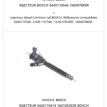
INJECTEUR BOSCH 0445110546 166007885R
1
Injecteur diesel Common rail BOSCH Références compatibles:
0445110546 , 0 445 110 546 , 16 60 078 85R , 166007885R ,
1660000Q2D , 166006470R , A 622 070 00 87 , 622 070 00 87 ,
A6220700087 , 6220700087 Pour motorisation Renault Nissan 1.6
dCi et Mercedes Benz 1.6 CDI Pièce d'origine
MARQUE:
BOSCH
INJECTEUR 0445110414 166105302R BOSCH