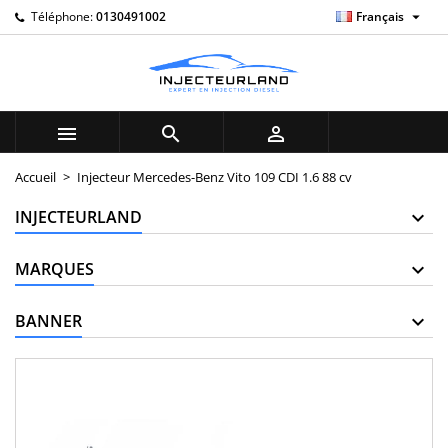

Téléphone:
0130491002
Français
×
×
×
My wishlists
((title))
Connexion
Vous devez être connecté pour ajouter des produits à
((label))
votre liste d'envies.
add_circle_outline
Create new list



((cancelText))
((loginText))
Accueil
Injecteur Mercedes-Benz Vito 109 CDI 1.6 88 cv
((cancelText))
((createText))
INJECTEURLAND
MARQUES
BANNER