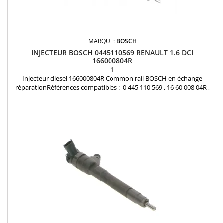
MARQUE:
BOSCH
INJECTEUR BOSCH 0445110569 RENAULT 1.6 DCI
166000804R
1
Injecteur diesel 166000804R Common rail BOSCH en échange
réparationRéférences compatibles : 0 445 110 569 , 16 60 008 04R ,
166000804R , 95518001 , 6000616680 , K6000616680 Pour
motorisation Renault 1.6 Dci Pièce d'origine et garantie