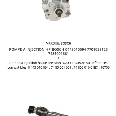
MARQUE:
BOSCH
POMPE À INJECTION HP BOSCH 0445010094 7701058123
7485001661
1
Pompe à injection haute pression BOSCH 044501094 Références
compatibles: 0 445 010 094 , 74 85 001 661 , 74 850 016 61BX , 16700
DB000 , 77 01 058 123 , 7485001661 , 7485001661BX , 16700-DB000 ,
7701058123 Pour motorisation Renault 3.0 dCi , Mascott 3.0 DXi3 ,
Opel 3.0 DTi Pièce d'origine