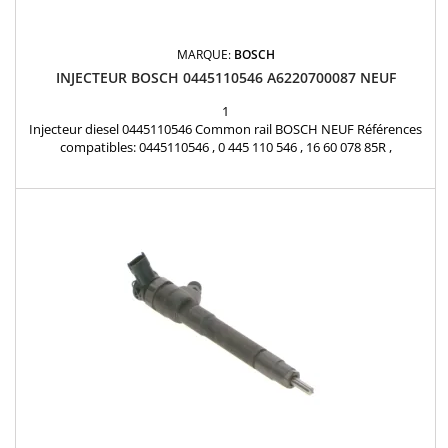
MARQUE:
BOSCH
INJECTEUR BOSCH 0445110546 A6220700087 NEUF
1
Injecteur diesel 0445110546 Common rail BOSCH NEUF Références
compatibles: 0445110546 , 0 445 110 546 , 16 60 078 85R ,
166007885R , 1660000Q2D , A 622 070 00 87 , 622 070 00 87 ,
A6220700087 , 6220700087 Pour motorisation Renault Nissan 1.6
dCi et Mercedes Benz 1.6CDI Pièce d'origine