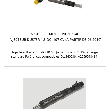
MARQUE:
SIEMENS-CONTINENTAL
INJECTEUR DUSTER 1.5 DCI 107 CV (À PARTIR DE 06.2010)
1
Injecteur Duster 1.5 dCi 107 cv (à partir de 06.2010) Echange
standard Références compatibles: 5WS40536 , A2C59513484 ,
H8200704191 , 82 00 90 30 34 , 166008052R , 8200704180 ,
166008052R , H8200704180 Pour Renault Nissan Dacia 1.5dCi
Pièce d'origine