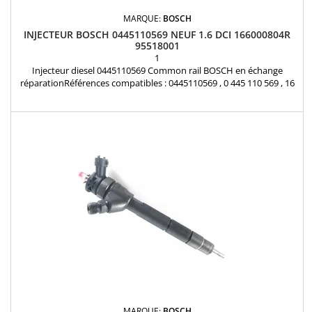
MARQUE:
BOSCH
INJECTEUR BOSCH 0445110569 NEUF 1.6 DCI 166000804R
95518001
1
Injecteur diesel 0445110569 Common rail BOSCH en échange
réparationRéférences compatibles : 0445110569 , 0 445 110 569 , 16
60 008 04R , 166000804R , 95518001 , 6000616680 , K6000616680
Pour motorisation Renault 1.6 dCI Pièce d'origine et garantie
MARQUE:
BOSCH