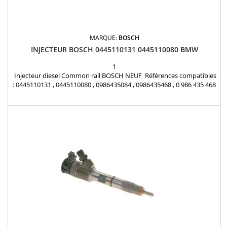
MARQUE:
BOSCH
INJECTEUR BOSCH 0445110131 0445110080 BMW
1
Injecteur diesel Common rail BOSCH NEUF Références compatibles
: 0445110131 , 0445110080 , 0986435084 , 0986435468 , 0 986 435 468
, 13537789670 , 13537789661 , 13537787187 , 13537787234 ,
13537788609 , 7789661 Pour motorisation BMW 2.0d , 3.0d Pièce
d’origine