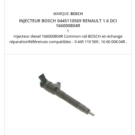
MARQUE:
BOSCH
INJECTEUR BOSCH 0445110569 RENAULT 1.6 DCI
166000804R
1
Injecteur diesel 166000804R Common rail BOSCH en échange
réparationRéférences compatibles : 0 445 110 569 , 16 60 008 04R ,
166000804R , 95518001 , 6000616680 , K6000616680 Pour
motorisation Renault 1.6 Dci Pièce d'origine et garantie