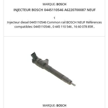
MARQUE:
BOSCH
INJECTEUR BOSCH 0445110546 A6220700087 NEUF
1
Injecteur diesel 0445110546 Common rail BOSCH NEUF Références
compatibles: 0445110546 , 0 445 110 546 , 16 60 078 85R ,
166007885R , 1660000Q2D , A 622 070 00 87 , 622 070 00 87 ,
A6220700087 , 6220700087 Pour motorisation Renault Nissan 1.6
dCi et Mercedes Benz 1.6CDI Pièce d'origine
MARQUE:
BOSCH