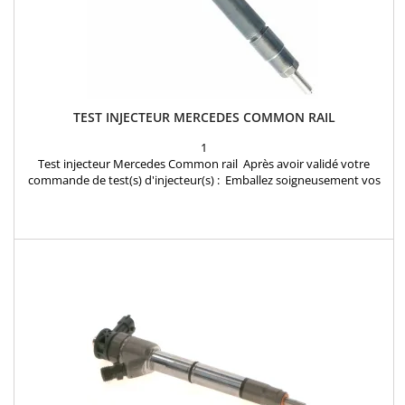
TEST INJECTEUR MERCEDES COMMON RAIL
1
Test injecteur Mercedes Common rail Après avoir validé votre
commande de test(s) d'injecteur(s) : Emballez soigneusement vos
injecteurs dans un colis en joignant la confirmation de commande
reçue par mail et envoyez les injecteurs à notre atelier:
INJECTEURLAND 1 rue des Frères Lumiere 78310 Coignieres FRANCE
Dés réception de votre colis, Vos injecteurs...