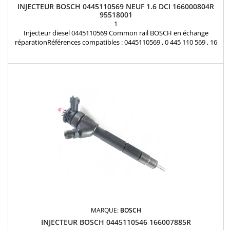
INJECTEUR BOSCH 0445110569 NEUF 1.6 DCI 166000804R
95518001
1
Injecteur diesel 0445110569 Common rail BOSCH en échange
réparationRéférences compatibles : 0445110569 , 0 445 110 569 , 16
60 008 04R , 166000804R , 95518001 , 6000616680 , K6000616680
Pour motorisation Renault 1.6 dCI Pièce d'origine et garantie
MARQUE:
BOSCH
INJECTEUR BOSCH 0445110546 166007885R