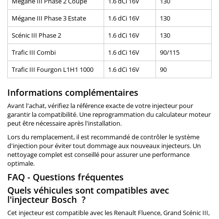
Mégane III Phase 2 Coupé
1.6 dCi 16V
130
Mégane III Phase 3 Estate
1.6 dCi 16V
130
Scénic III Phase 2
1.6 dCi 16V
130
Trafic III Combi
1.6 dCi 16V
90/115
Trafic III Fourgon L1H1 1000
1.6 dCi 16V
90
Informations complémentaires
Avant l'achat, vérifiez la référence exacte de votre injecteur pour
garantir la compatibilité. Une reprogrammation du calculateur moteur
peut être nécessaire après l'installation.
Lors du remplacement, il est recommandé de contrôler le système
d'injection pour éviter tout dommage aux nouveaux injecteurs. Un
nettoyage complet est conseillé pour assurer une performance
optimale.
FAQ - Questions fréquentes
Quels véhicules sont compatibles avec
l'injecteur Bosch ?
Cet injecteur est compatible avec les Renault Fluence, Grand Scénic III,