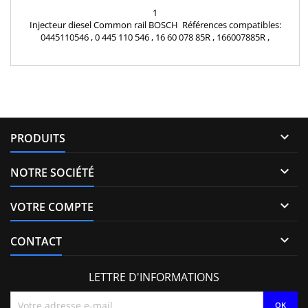
1
Injecteur diesel Common rail BOSCH Références compatibles:
0445110546 , 0 445 110 546 , 16 60 078 85R , 166007885R ,
1660000Q2D , 166006470R , A 622 070 00 87 , 622 070 00 87 ,
A6220700087 , 6220700087 Pour motorisation Renault Nissan 1.6
dCi et Mercedes Benz 1.6 CDI Pièce d'origine

PRODUITS

NOTRE SOCIÉTÉ

VOTRE COMPTE

CONTACT
LETTRE D'INFORMATIONS