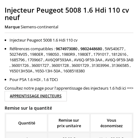
Injecteur Peugeot 5008 1.6 Hdi 110 cv
neuf
Marque
Siemens-continental
Injecteur Peugeot 5008 1.6 Hdi 110 cv
Références compatibles :
9674973080 , 9802448680
, 5WS40677 ,
50274V05 , 1980ER , 1980S0 , 1980R9 , 1980ET , 1791017 , 1812616 ,
1685796 , 1709667 , AV6Q9F593AA , AV6Q-9F59-3AA , AV6Q-9F59-3AB
, 36001726 , 36001727 , 36001728 , 36001729 , 31303994 , 31366585 ,
Y65013H50A , Y650-13H-50A , 1608518380
Pour PSA 1.6 HDI , 1.6 TDCi
Consultez notre page pour l'apprentissage des injecteurs 1.6 hdi ici ==>
APPRENTISSAGE INJECTEURS
Remise sur la quantité
Remise sur
Vous
Quantité
prix unitaire
économisez