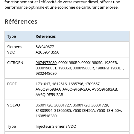
fonctionnement et l'efficacité de votre moteur diesel, offrant une
performance optimale et une économie de carburant améliorée.
Références
Type
Références
Siemens
5WS40677
VDO
A2C59513556
CITROËN
9674973080
, 00001980R9, 00001980S0, 1980ER,
00001980ET, 1980S0, 00001980ER, 1980R9, 1980ET,
9802448680
FORD
1791017, 1812616, 1685796, 1709667,
AV6Q9F593AA, AV6Q-9F59-3AA, AV6Q9F593AB,
AV6Q-9F59-3AB
VOLVO
36001726, 36001727, 36001728, 36001729,
31303994, 31366585, Y65013H50A, Y650-13H-50A,
1608518380
Type
Injecteur Siemens VDO