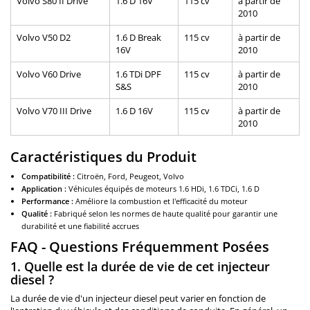
Volvo S80 II Drive
1.6 D 16V
115 cv
à partir de
2010
Volvo V50 D2
1.6 D Break
115 cv
à partir de
16V
2010
Volvo V60 Drive
1.6 TDi DPF
115 cv
à partir de
S&S
2010
Volvo V70 III Drive
1.6 D 16V
115 cv
à partir de
2010
Caractéristiques du Produit
Compatibilité :
Citroën, Ford, Peugeot, Volvo
Application :
Véhicules équipés de moteurs 1.6 HDi, 1.6 TDCi, 1.6 D
Performance :
Améliore la combustion et l'efficacité du moteur
Qualité :
Fabriqué selon les normes de haute qualité pour garantir une
durabilité et une fiabilité accrues
FAQ - Questions Fréquemment Posées
1. Quelle est la durée de vie de cet injecteur
diesel ?
La durée de vie d'un injecteur diesel peut varier en fonction de