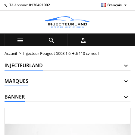

Téléphone:
0130491002
Français
×
×
×
My wishlists
((title))
Connexion
Vous devez être connecté pour ajouter des produits à
((label))
votre liste d'envies.
add_circle_outline
Create new list



((cancelText))
((loginText))
Accueil
Injecteur Peugeot 5008 1.6 Hdi 110 cv neuf
((cancelText))
((createText))
INJECTEURLAND
MARQUES
BANNER