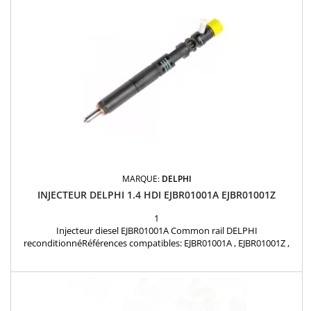
MARQUE:
DELPHI
INJECTEUR DELPHI 1.4 HDI EJBR01001A EJBR01001Z
1
Injecteur diesel EJBR01001A Common rail DELPHI
reconditionnéRéférences compatibles: EJBR01001A , EJBR01001Z ,
R01001A , R01001Z , 1980.91 , 1980.X9 , 15310-73J00-000 Pour
motorisation CITROEN 1.4 HDi 90cv Pièce d'origine Garantie 12
mois