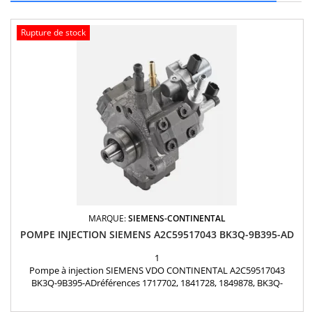
Rupture de stock
MARQUE:
SIEMENS-CONTINENTAL
POMPE INJECTION SIEMENS A2C59517043 BK3Q-9B395-AD
1
Pompe à injection SIEMENS VDO CONTINENTAL A2C59517043
BK3Q-9B395-ADréférences 1717702, 1841728, 1849878, BK3Q-
9B395AD, BK3Q9B395AD, 5WS40695, A2C53344441, A2C59517056,
5WS40695, LR029969, LR052872 FORD 2.2 TDCi