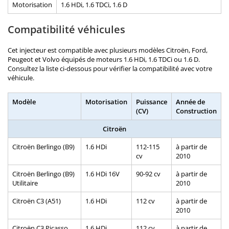
Motorisation
1.6 HDi, 1.6 TDCi, 1.6 D
Compatibilité véhicules
Cet injecteur est compatible avec plusieurs modèles Citroën, Ford,
Peugeot et Volvo équipés de moteurs 1.6 HDi, 1.6 TDCi ou 1.6 D.
Consultez la liste ci-dessous pour vérifier la compatibilité avec votre
véhicule.
Modèle
Motorisation
Puissance
Année de
(CV)
Construction
Citroën
Citroën Berlingo (B9)
1.6 HDi
112-115
à partir de
cv
2010
Citroën Berlingo (B9)
1.6 HDi 16V
90-92 cv
à partir de
Utilitaire
2010
Citroën C3 (A51)
1.6 HDi
112 cv
à partir de
2010
Citroën C3 Picasso
1.6 HDi
112 cv
à partir de