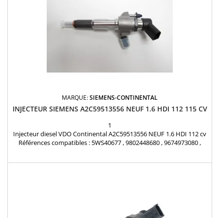
MARQUE:
SIEMENS-CONTINENTAL
INJECTEUR SIEMENS A2C59513556 NEUF 1.6 HDI 112 115 CV
1
Injecteur diesel VDO Continental A2C59513556 NEUF 1.6 HDI 112 cv
Références compatibles : 5WS40677 , 9802448680 , 9674973080 ,
1980ER , 1980S0 , 1980R9 , 1980ET , 1791017 , 1812616 , 1685796 ,
1709667 , AV6Q9F593AA , AV6Q-9F59-3AA , AV6Q-9F59-3AB ,
36001726 , 36001727 , 36001728 , 36001729 , 31303994 , 31366585 ,
Y65013H50A , Y650-13H-50A , 1608518380...