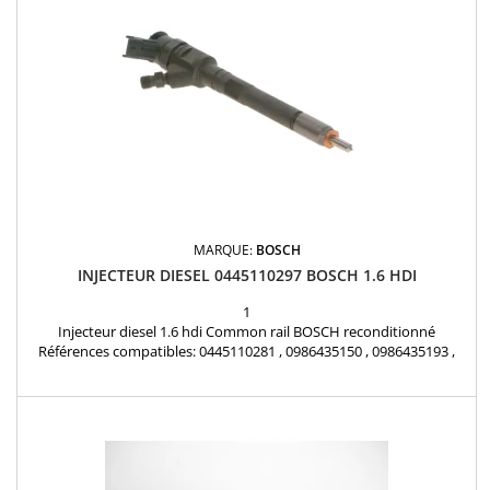
MARQUE:
BOSCH
INJECTEUR DIESEL 0445110297 BOSCH 1.6 HDI
1
Injecteur diesel 1.6 hdi Common rail BOSCH reconditionné
Références compatibles: 0445110281 , 0986435150 , 0986435193 ,
1609849580 , 9662002680 , 1609850780 , 1980K9 , 1980CV , 1980K7 ,
1980CW , 96592405 , 96592405 , 965240580 , 1609849880 Pour
motorisation Peugeot Citroen PSA 1.6 HDI Pièce d'origine