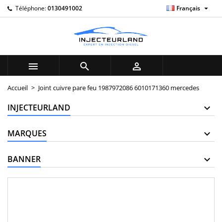

Téléphone:
0130491002
Français
×
×
×
My wishlists
((title))
Connexion
Vous devez être connecté pour ajouter des produits à
((label))
votre liste d'envies.
add_circle_outline
Create new list



((cancelText))
((loginText))
Accueil
Joint cuivre pare feu 1987972086 6010171360 mercedes
((cancelText))
((createText))
INJECTEURLAND
MARQUES
BANNER