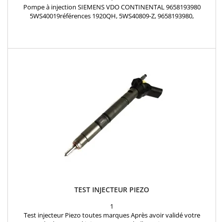
Pompe à injection SIEMENS VDO CONTINENTAL 9658193980
5WS40019références 1920QH, 5WS40809-Z, 9658193980,
9688153080, 9684704880, 9654091880, 5WS40019-Z, 1373546,
5WS40809, A2C20000598, 9683623780, A2C1283160085 PEUGEOT
CITROËN 2.0 HDi, FORD 2.0 TDCi
TEST INJECTEUR PIEZO
1
Test injecteur Piezo toutes marques Après avoir validé votre