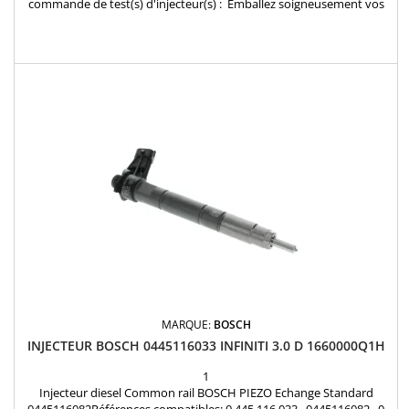
commande de test(s) d'injecteur(s) : Emballez soigneusement vos
injecteurs dans un colis en joignant la confirmation de commande
reçue par mail et envoyez les injecteurs à notre atelier:
INJECTEURLAND 1 rue des Frères Lumiere 78310 Coignieres FRANCE
Dés réception de votre colis, Vos injecteurs...
MARQUE:
BOSCH
INJECTEUR BOSCH 0445116033 INFINITI 3.0 D 1660000Q1H
1
Injecteur diesel Common rail BOSCH PIEZO Echange Standard