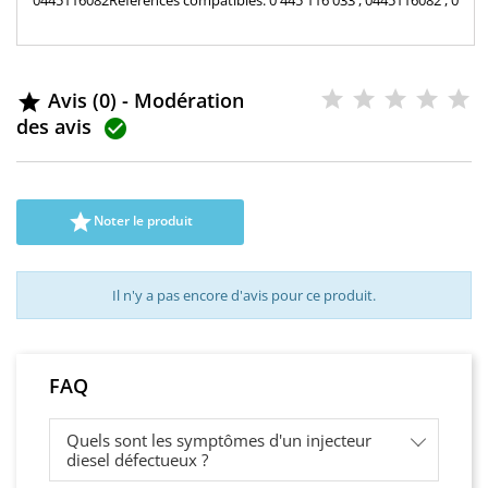
0445116082Références compatibles: 0 445 116 033 , 0445116082 , 0
445 116 082 , 0986435430 , 0 986 435 430 , 8200889945 , 16600-
00Q1H , 1660000Q1H 889945BH82868770 Pour motorisation
Renault Nissan 2.5 dCi , Opel 2.5 CDTi , 3.0 dCi et Infiniti 3.0 D Pièce
d'origine
Avis (0) - Modération

des avis


Noter le produit
Il n'y a pas encore d'avis pour ce produit.
FAQ
Quels sont les symptômes d'un injecteur
diesel défectueux ?