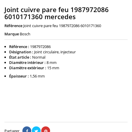
Joint cuivre pare feu 1987972086
6010171360 mercedes
Référence
Joint cuivre pare feu 1987972086 6010171360
Marque
Bosch
Référence :
1987972086
Désignation :
Joint circulaire, injecteur
État article :
Normal
Diamètre intérieur :
8 mm
Diamètre extérieur :
15 mm
Épaisseur :
1,56 mm
3,00 €
Il n'y a pas encore d'avis.
Partager