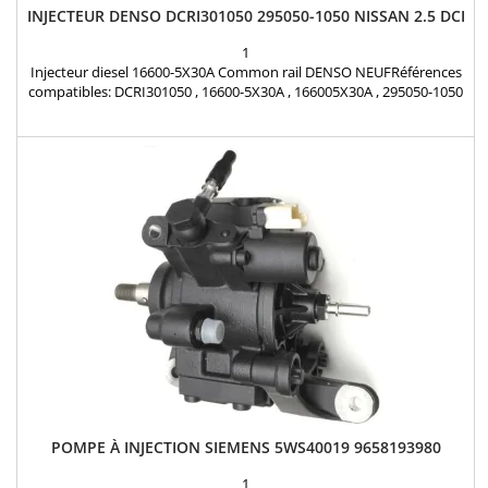
INJECTEUR DENSO DCRI301050 295050-1050 NISSAN 2.5 DCI
1
Injecteur diesel 16600-5X30A Common rail DENSO NEUFRéférences
compatibles: DCRI301050 , 16600-5X30A , 166005X30A , 295050-1050
, 295050-105# Pour motorisation Nissan 2.5 dci Pièce d'origine
POMPE À INJECTION SIEMENS 5WS40019 9658193980
1