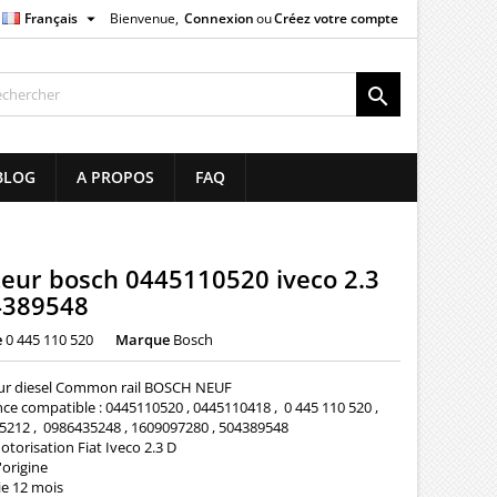

Français
Bienvenue,
Connexion
ou
Créez votre compte
×
×
×

list
BLOG
A PROPOS
FAQ
)
)
teur bosch 0445110520 iveco 2.3
4389548
e
0 445 110 520
Marque
Bosch
eur diesel Common rail BOSCH NEUF
ce compatible : 0445110520 , 0445110418 , 0 445 110 520 ,
5212 , 0986435248 , 1609097280 , 504389548
otorisation Fiat Iveco 2.3 D
'origine
ie 12 mois