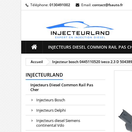
Téléphone:
0130491002
Email:
contact@fsauto.fr
M
((
C
Vo
((l
d'e
INJECTEURS DIESEL COMMON RAIL PAS C
Accueil
Injecteur bosch 0445110520 iveco 2.3 D 50438
INJECTEURLAND
Injecteurs Diesel Common Rail Pas
Cher
Injecteurs Bosch
Injecteurs Delphi
Injecteurs diesel Siemens
continental Vdo