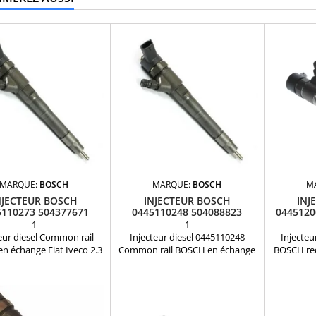
MARQUE:
BOSCH
MARQUE:
BOSCH
M
NJECTEUR BOSCH
INJECTEUR BOSCH
INJ
5110273 504377671
0445110248 504088823
04451200
IVECO DAILY 3.0 D
1
1
eur diesel Common rail
Injecteur diesel 0445110248
Injecteu
n échange Fiat Iveco 2.3
Common rail BOSCH en échange
BOSCH re
éférence compatible:
réparationRéférences
compat
110273 , 504088755 ,
compatibles: 0445110247 ,
50404
793006 , 504377671,
0445110248 , 0986435163 ,
50411325
5165 Pour motorisation
504088823 , 71793015 Pour
motorisa
3 JTD , IVECO 2.3 D Pièce
motorisation Fiat Ducato et
P