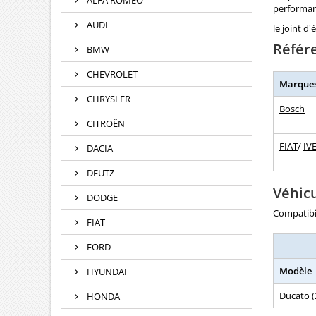
ALFA ROMEO
performanc
AUDI
le joint d'
Référ
BMW
CHEVROLET
Marque
CHRYSLER
Bosch
CITROËN
FIAT
/
IV
DACIA
DEUTZ
Véhic
DODGE
Compatibil
FIAT
FORD
Modèle
HYUNDAI
Ducato (
HONDA