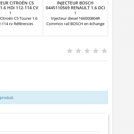
TEUR CITROËN C5
INJECTEUR BOSCH
1.6 HDI 112-114 CV
0445110569 RENAULT 1.6 DCI
NEUF
166000804R
1
1
 Citroën C5 Tourer 1.6
Injecteur diesel 166000804R
2-114 cv Références
Common rail BOSCH en échange
bles : 9674973080 ,
réparationRéférences
8680 , 5WS40677 ,
compatibles : 0 445 110 569 , 16
 , 1980ER , 1980S0 ,
60 008 04R , 166000804R ,
, 1980ET , 1791017 ,
95518001 , 6000616680 ,
, 1685796 , 1709667 ,
K6000616680 Pour motorisation
AA , AV6Q-9F59-3AA ,
Renault 1.6 Dci Pièce d'origine et
59-3AB , 36001726 ,
garantie
 36001728 , 36001729 ,
3994 , 31366585 ,
0A , Y650-13H-50A ,
18380 Pour PSA...
 produit.