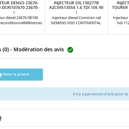
CTEUR DENSO 23670-
INJECTEUR 03L130277B
INJEC
 DCRI107670 23670-
A2C59513554 1.6 TDI 105 90
TOURER 
0R030
CV
1
1
teur diesel 23670-0R190
Injecteur diesel Common rail
Injecteur
econditionnéRéférences
SIEMENS VDO CONTINENTAL
hdi 11
tibles: 23670-09180 ,
Références compatibles:
compati
-09240 , 2367009280 ,
03L130277B , A2C59513554 ,
980244
-09280 , 236700-9280 ,
5WS40539 , 03L130277S ,
50274V05
-0R030 , 23670-0R140 ,
A2C9626040080 Pour
1980R9 
 (0) - Modération des avis
-0R190 , 095000-7670 ,
motorisation VW , Audi , SEAT ,
1812616 

0-7671 , 095000-7672 ,
Skoda 1.6TDI Code moteur :
AV6Q9F593
7660 Pour motorisation
CAYB , CAYC , CAYA Pièce d’origine
AV6Q-9F
2.0 D-4D Pièce d'origine
Garantie 12 mois
36001727 ,
Garantie 12 mois
3130

Noter le produit
Y65013H5
16085
Il n'y a pas encore d'avis pour ce
Q