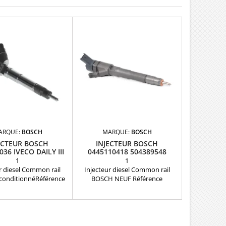
ARQUE:
BOSCH
MARQUE:
BOSCH
ECTEUR BOSCH
INJECTEUR BOSCH
36 IVECO DAILY III
0445110418 504389548
1
1
r diesel Common rail
Injecteur diesel Common rail
conditionnéRéférence
BOSCH NEUF Référence
ible : 0986435507 ,
compatible : 0445110418 ,
7895 , 504086469 ,
0445110520 , 0986435212 ,
3 , 0445120036 Pour
0986435248 , 1609097280 ,
tion IVECO DAILY III
504389548 Pour motorisation
ièce d'origine
Fiat Iveco 2.3 D Pièce d'origine