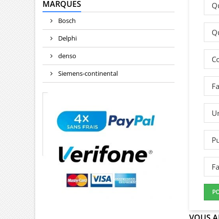
MARQUES
Qu
Bosch
Qu
Delphi
denso
Co
Siemens-continental
Fa
Un
Pu
Fa
P
VOUS A