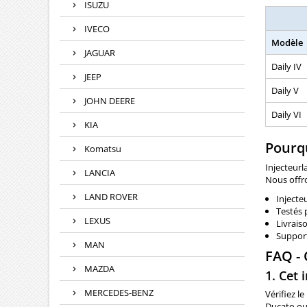
ISUZU
IVECO
Modèle
JAGUAR
Daily IV
JEEP
Daily V
JOHN DEERE
Daily VI
KIA
Pourqu
Komatsu
Injecteurl
LANCIA
Nous offr
LAND ROVER
Injecte
Testés 
LEXUS
Livrais
Support
MAN
FAQ -
MAZDA
1. Cet
MERCEDES-BENZ
Vérifiez l
Ducato ou 