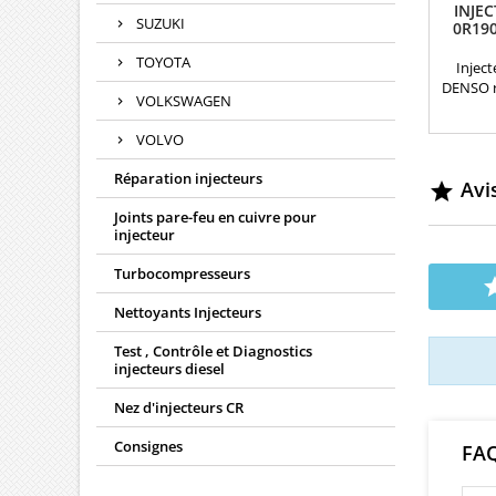
INJE
SUZUKI
0R190
TOYOTA
Injec
DENSO r
VOLKSWAGEN
compa
23670
VOLVO
23670
23670
Réparation injecteurs
Avis
23670

09500
Joints pare-feu en cuivre pour
095000-
injecteur
Toyota 
Turbocompresseurs
Nettoyants Injecteurs
Test , Contrôle et Diagnostics
injecteurs diesel
Nez d'injecteurs CR
Consignes
FA