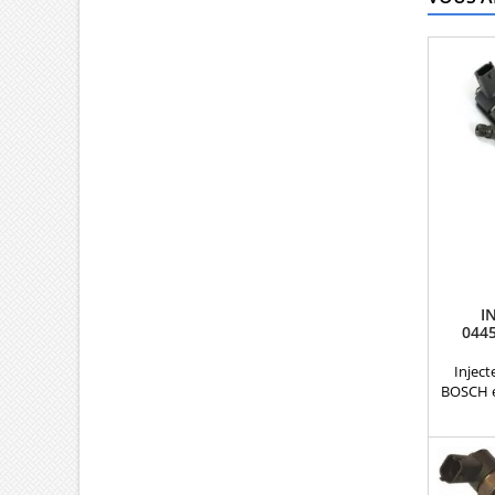
I
044
Inject
BOSCH e
D R
0445
71
098643
Fiat 2.