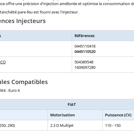
e offre une précision d'injection améliorée et optimise la consommation de
étanchéité pare-feu est fourni avec l'injecteur.
ences Injecteurs
s
Références
0445110418
0445110520
ECO
504389548
1609097280
ules Compatibles
ité : Euro 6
FIAT
Motorisation
Puissance (CV)
250, 290)
2.3 D Multijet
110 - 150