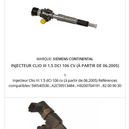
MARQUE:
SIEMENS-CONTINENTAL
INJECTEUR CLIO III 1.5 DCI 106 CV (À PARTIR DE 06.2005)
1
Injecteur Clio III 1.5 dCi 106 cv (à partir de 06.2005) Références
compatibles: 5WS40536 , A2C59513484 , H8200704191 , 82 00 90 30
34 , 166008052R , 8200704180 , 166008052R , H8200704180 Pour
Renault Nissan Dacia 1.5dCi Pièce d'origine