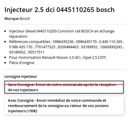
Injecteur 2.5 dci 0445110265 bosch
Marque
Bosch
Injecteur diesel 0445110265 Common rail BOSCH en échange
réparation
Références compatibles : 0986435236 , 0986435170 , 0 445 110 265 ,
0 986 435 170 , 7701477325 , 8200484403 , 93189952 , 1660000Q0D ,
93189952 , 95517511
Pour motorisation Renault Nissan 2.5 dCi , Opel 2.5 CDTI
Pièce d'origine
consigne injecteur
Sans Consigne- Envoi de votre commande après la réception
de vos injecteurs
Avec Consigne - Envoi Immédiat de votre commande et
remboursement de la consigne au retour de vos anciens
injecteurs (+50€)
150,00 €