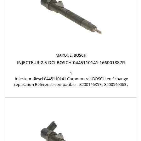
MARQUE:
BOSCH
INJECTEUR 2.5 DCI BOSCH 0445110141 166001387R
1
Injecteur diesel 0445110141 Common rail BOSCH en échange
réparation Référence compatible : 8200146357 , 8200549063 ,
8200928978 , 166001387R , 0986435086 , 7485128252 , 7701474813 ,
4417364 , 9109795 , 93190346 , 93169137 , R1590074 Pour
motorisation Renault 2.5dCi , Opel 2.5DTI Pièce d'origine