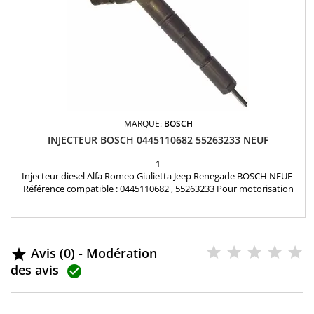
MARQUE:
BOSCH
INJECTEUR BOSCH 0445110682 55263233 NEUF
1
Injecteur diesel Alfa Romeo Giulietta Jeep Renegade BOSCH NEUF
Référence compatible : 0445110682 , 55263233 Pour motorisation
Alfa romeo 2.0 JTDM , Jeep 2.0 Crd Garantie 12 mois Pièce d'origine
Avis (0) - Modération

des avis
