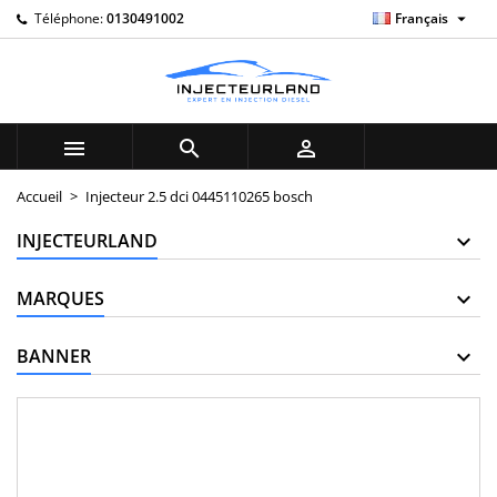

Téléphone:
0130491002
Français
×
×
×
My wishlists
((title))
Connexion
Vous devez être connecté pour ajouter des produits à
((label))
votre liste d'envies.
add_circle_outline
Create new list



((cancelText))
((loginText))
Accueil
Injecteur 2.5 dci 0445110265 bosch
((cancelText))
((createText))
INJECTEURLAND
MARQUES
BANNER