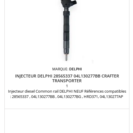
MARQUE:
DELPHI
INJECTEUR DELPHI 28565337 04L130277BB CRAFTER
TRANSPORTER
1
Injecteur diesel Common rail DELPHI NEUF Références compatibles
: 28565337 , 04L130277BB , 04L130277BG , HRD371, 04L130277AP
Pour motorisation Volkswagen 2.0 TDi et MAN 2.0 TDi Pièce
d'origine