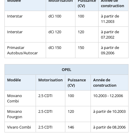
Modèle
Motorisation
Puissance
Année de
(CV)
construction
Interstar
dCi 100
100
à partir de
11.2003
Interstar
dCi 120
120
à partir de
07.2002
Primastar
dCi 150
150
à partir de
Autobus/Autocar
09.2006
OPEL
Modèle
Motorisation
Puissance
Année de
(CV)
construction
Movano
2.5 CDTI
100
10.2003 - 12.2006
Combi
Movano
2.5 CDTI
120
à partir de 10.2003
Fourgon
Vivaro Combi
2.5 CDTI
146
à partir de 08.2006