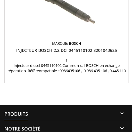
MARQUE:
BOSCH
INJECTEUR BOSCH 2.2 DCI 0445110102 8201043625
1
Injecteur diesel 0445110102 Common rail BOSCH en échange
réparation Référeompatible : 0986435106 , 0 986 435 106 , 0 445 110
102 , 4417362 , 93190330 , 8201043625 , 93169135 , 93190330 ,
8200112289 , 8200549058 , 8200936740 , 8201408758 , 7701473630 ,
93190330 , R1590073 , 7701477466 Pour motorisation Renault 2.2
dCi , Opel 2.2 DTI Garantie 12 mois...

PRODUITS

NOTRE SOCIÉTÉ