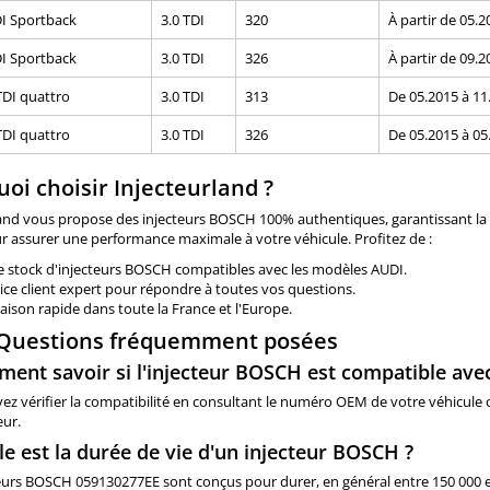
DI Sportback
3.0 TDI
320
À partir de 05.2
DI Sportback
3.0 TDI
326
À partir de 09.2
TDI quattro
3.0 TDI
313
De 05.2015 à 11
TDI quattro
3.0 TDI
326
De 05.2015 à 05
oi choisir Injecteurland ?
and vous propose des injecteurs BOSCH 100% authentiques, garantissant la q
r assurer une performance maximale à votre véhicule. Profitez de :
e stock d'injecteurs BOSCH compatibles avec les modèles AUDI.
ice client expert pour répondre à toutes vos questions.
raison rapide dans toute la France et l'Europe.
 Questions fréquemment posées
ment savoir si l'injecteur BOSCH est compatible ave
z vérifier la compatibilité en consultant le numéro OEM de votre véhicule ou
ur.
le est la durée de vie d'un injecteur BOSCH ?
eurs BOSCH 059130277EE sont conçus pour durer, en général entre 150 000 et 