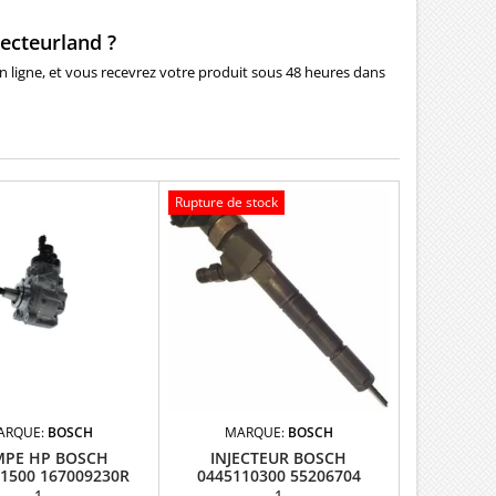
ecteurland ?
en ligne, et vous recevrez votre produit sous 48 heures dans
Rupture de stock
ARQUE:
BOSCH
MARQUE:
BOSCH
PE HP BOSCH
INJECTEUR BOSCH
1500 167009230R
0445110300 55206704
1
1