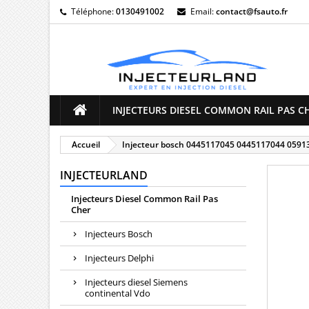
Téléphone:
0130491002
Email:
contact@fsauto.fr
M
((
C
Vo
((l
d'e
INJECTEURS DIESEL COMMON RAIL PAS C
Accueil
Injecteur bosch 0445117045 0445117044 0591
INJECTEURLAND
Injecteurs Diesel Common Rail Pas
Cher
Injecteurs Bosch
Injecteurs Delphi
Injecteurs diesel Siemens
continental Vdo