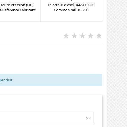
aute Pression (HP)
Injecteur diesel 0445110300
 Référence Fabricant
Common rail BOSCH
 0445011500 Référence
reconditionnéRéférence
r (Renault) : 16 70 092
compatible: 0986435171 ,
e Technique Bosch :
0445110300 , 55206704 , 55221023
40/50 Motorisation(s)
, 55196442 Pour motorisations
(s) : 2.0 Blue dCi / 2.0
Alfa Roméo 1.6 JTDM , Fiat Lancia
dCi
1.6 D Multijet et Opel 1.6 CDTi
Pièce d'origine
 produit.