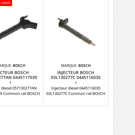
 stock
ARQUE:
BOSCH
MARQUE:
BOSCH
ECTEUR BOSCH
INJECTEUR BOSCH
277AN 0445117039
03L130277C 0445116035
4.2TDI
0445116034
1
1
r diesel 057130277AN
Injecteur diesel 0445116035
9 Common rail BOSCH
03L130277C Common rail BOSCH
rences compatibles:
PIEZO NEUFRéférences
38 , 0 445 117 038 ,
compatibles: 0 445 116 034 ,
 , 0 445 117 039 , 057
0445116034 , 0445116035 , 0 445
N , 057130277AN Pour
116 035 , 0986435369 , 0 986 435
ion Audi A8 4.2 TDi V8
369 , 03L 130 277 C , 03L130277C
v Pièce d'origine
Pour motorisation Volkswagen
2.0 TDi Pièce d'origine Garantie 12