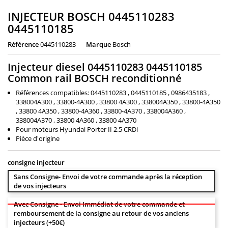
INJECTEUR BOSCH 0445110283
0445110185
Référence
0445110283
Marque
Bosch
Injecteur diesel 0445110283 0445110185
Common rail BOSCH reconditionné
Références compatibles: 0445110283 , 0445110185 , 0986435183 ,
338004A300 , 33800-4A300 , 33800 4A300 , 338004A350 , 33800-4A350
, 33800 4A350 , 33800-4A360 , 33800-4A370 , 338004A360 ,
338004A370 , 33800 4A360 , 33800 4A370
Pour moteurs Hyundai Porter II 2.5 CRDi
Pièce d'origine
consigne injecteur
Sans Consigne- Envoi de votre commande après la réception
de vos injecteurs
Avec Consigne - Envoi Immédiat de votre commande et
remboursement de la consigne au retour de vos anciens
injecteurs (+50€)