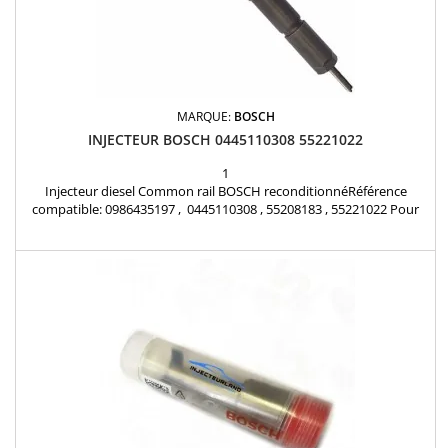
MARQUE:
BOSCH
INJECTEUR BOSCH 0445110308 55221022
1
Injecteur diesel Common rail BOSCH reconditionnéRéférence
compatible: 0986435197 , 0445110308 , 55208183 , 55221022 Pour
motorisation Alfa Roméo 2.4 JTDM 210 cv Pièce d'origine