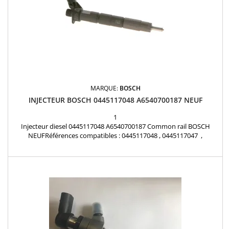
MARQUE:
BOSCH
INJECTEUR BOSCH 0445117048 A6540700187 NEUF
1
Injecteur diesel 0445117048 A6540700187 Common rail BOSCH
NEUFRéférences compatibles : 0445117048 , 0445117047 ,
A6540700187 , 6540700187 Pour motorisation Mercedes Benz
Pièce d'origine