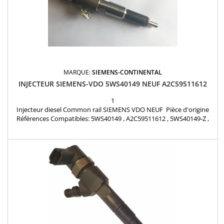
MARQUE:
SIEMENS-CONTINENTAL
INJECTEUR SIEMENS-VDO 5WS40149 NEUF A2C59511612
1
Injecteur diesel Common rail SIEMENS VDO NEUF Pièce d'origine
Références Compatibles: 5WS40149 , A2C59511612 , 5WS40149-Z ,
A2C59513998 , 5WS40516 , 5WS40063 , 9654550980 , 9654551080 ,
9715135480 , 9652707180 , M926A10 , 1805488 , 1469709 , 2S6Q-
9F593-BD , 2S6Q9F593BD , 2S6Q-9F593-BC , 2S6Q9F593BC , 1836816
Pour motorisation PSA 1.4HDi , Ford...