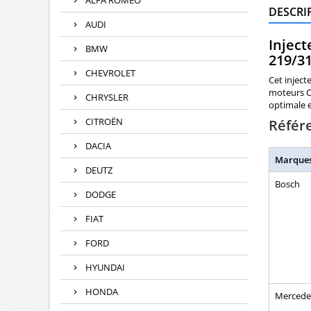
ALFA ROMEO
DESCRI
AUDI
Injec
BMW
219/3
CHEVROLET
Cet inject
moteurs CD
CHRYSLER
optimale e
CITROËN
Référ
DACIA
Marque
DEUTZ
Bosch
DODGE
FIAT
FORD
HYUNDAI
HONDA
Mercede