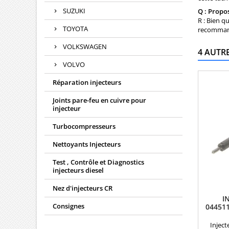
SUZUKI
Q : Propos
R : Bien q
TOYOTA
recommanda
VOLKSWAGEN
4 AUTR
VOLVO
Réparation injecteurs
Joints pare-feu en cuivre pour
injecteur
Turbocompresseurs
Nettoyants Injecteurs
Test , Contrôle et Diagnostics
injecteurs diesel
Nez d'injecteurs CR
I
Consignes
04451
Inject