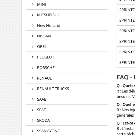
MINI
SPRINTE
MITSUBISHI
SPRINTE
New Holland
SPRINTER
NISSAN
SPRINTER
OPEL
SPRINTER
PEUGEOT
SPRINTER
PORSCHE
FAQ - 
RENAULT
Q : Quels 
RENAULT TRUCKS
R : Les dé
besoins. V
SAAB
Q : Quelle
SEAT
R : Nos in
générales 
SKODA
Q : Est-ce
R : L'inst
SSANGYONG
cette tâch