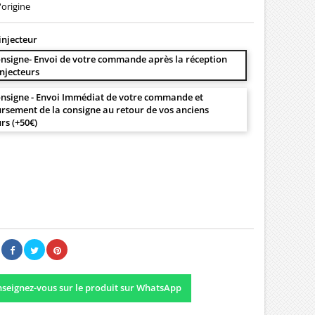
'origine
injecteur
nsigne- Envoi de votre commande après la réception
injecteurs
nsigne - Envoi Immédiat de votre commande et
sement de la consigne au retour de vos anciens
urs (+50€)
00 €
Il n'y a pas encore d'avis.
seignez-vous sur le produit sur WhatsApp