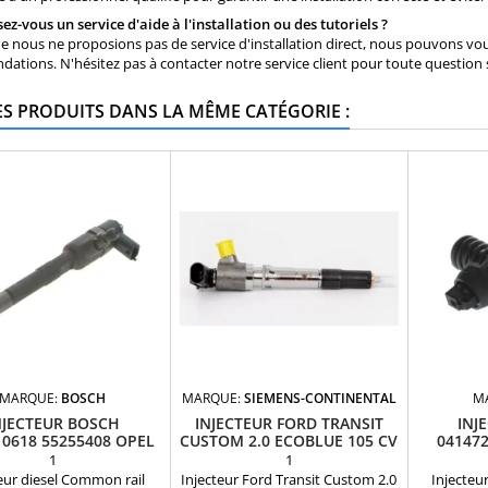
ez-vous un service d'aide à l'installation ou des tutoriels ?
ue nous ne proposions pas de service d'installation direct, nous pouvons vo
tions. N'hésitez pas à contacter notre service client pour toute question 
ES PRODUITS DANS LA MÊME CATÉGORIE :
MARQUE:
BOSCH
MARQUE:
SIEMENS-CONTINENTAL
M
NJECTEUR BOSCH
INJECTEUR FORD TRANSIT
INJ
10618 55255408 OPEL
CUSTOM 2.0 ECOBLUE 105 CV
041472
CORSA E NEUF
B
1
1
eur diesel Common rail
Injecteur Ford Transit Custom 2.0
Injecte