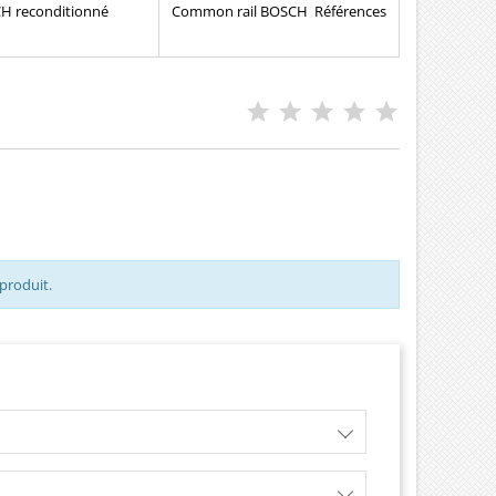
H reconditionné
Common rail BOSCH Références
nces compatibles :
compatibles : 0445120186 , 0 986
0204 , 0414720209 ,
435 568 , 0 986 435 591 ,
0214 , 0986441510 ,
61101006115 , 51101006115 , 61
0201 , 0414720216 ,
10100 6115 , 51 10100 6115 , 07W
0231 , 0414720266 ,
130 205 A , 07W130205A Pour
73BA , 038130073Q ,
motorisation MAN et VW Pièce
9SX , 038130079FX ,
d'origine
3AR , 038130073BE ,
N , 1431650 , 1253765
543AA Pour Audi Seat
Ford VW TDi Pièce
d'origine
 produit.