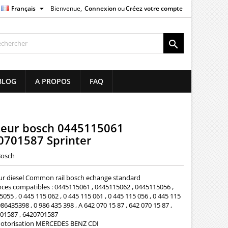

Français
Bienvenue,
Connexion
ou
Créez votre compte
×
×
×

list
BLOG
A PROPOS
FAQ
)
)
teur bosch 0445115061
0701587 Sprinter
Bosch
eur diesel Common rail bosch echange standard
ces compatibles : 0445115061 , 0445115062 , 0445115056 ,
055 , 0 445 115 062 , 0 445 115 061 , 0 445 115 056 , 0 445 115
986435398 , 0 986 435 398 , A 642 070 15 87 , 642 070 15 87 ,
01587 , 6420701587
otorisation MERCEDES BENZ CDI