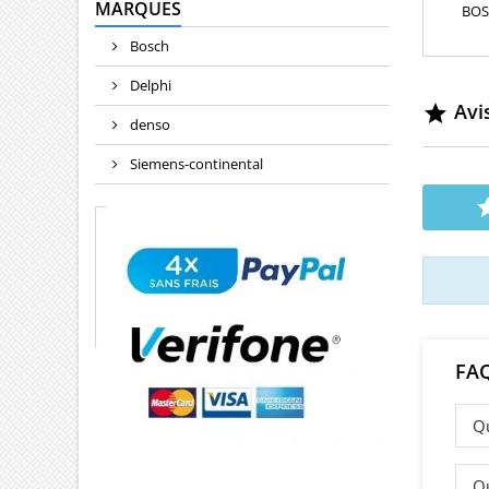
MARQUES
BOS
équiv
Bosch
5525540
Cor
Delphi
Avis

denso
Siemens-continental
FA
Qu
Qu