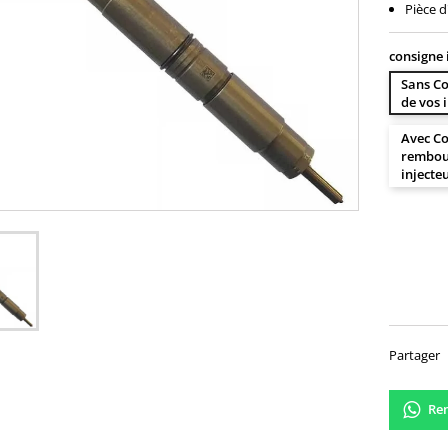
Pièce d
consigne 
Sans Co
de vos 
Avec Co
rembour
injecte
270,
Partager
Ren