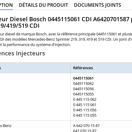
PTION
DÉTAILS DU PRODUIT
DOCUMENTS JOINTS
teur Diesel Bosch 0445115061 CDI A6420701587
19/419/519 CDI
eur diesel de marque Bosch, avec la référence principale 0445115061 et plusi
I des modèles Mercedes-Benz Sprinter 219, 319, 419 et 519 CDI. Un joint d'é
t la performance du système d'injection.
ences Injecteurs
s
Références
0445115061
0445115062
0445115056
0445115055
0 445 115 062
0 445 115 061
0 445 115 056
0 445 115 055
s-Benz
A 642 070 15 87
642 070 15 87