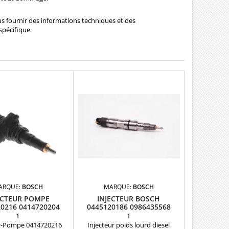
us fournir des informations techniques et des
spécifique.
ARQUE:
BOSCH
MARQUE:
BOSCH
ECTEUR POMPE
INJECTEUR BOSCH
0216 0414720204
0445120186 0986435568
OSCH 1.9 TDI
07W130205A
1
1
ur-Pompe 0414720216
Injecteur poids lourd diesel