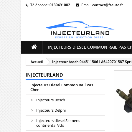
Téléphone:
0130491002
Email:
contact@fsauto.fr
M
((
C
Vo
((l
d'e
INJECTEURS DIESEL COMMON RAIL PAS C
Accueil
Injecteur bosch 0445115061 A6420701587 Spri
INJECTEURLAND
Injecteurs Diesel Common Rail Pas
Cher
Injecteurs Bosch
Injecteurs Delphi
Injecteurs diesel Siemens
continental Vdo