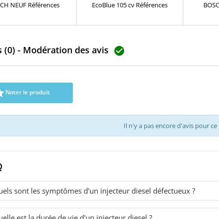
CH NEUF Références
EcoBlue 105 cv Références
BOSC
alentes : 0445110618 ,
compatibles: 2802002051380 ,
Référe
8 injecteur 1.3 cdti Opel
GK2Q-9K546-AC , 2143478 ,
041472
sa E Pièce d'origine
A2C9303500080 , GK2Q-9K546-AB
041472
, 2143478 , GK2Q9K546AB ,
041472
 (0) - Modération des avis
GK2Q9K546AC , 2143478 , GK2Q
041472

9K546 AB , GK2Q 9K546 AC , JB3Q-
0381300
9K546-AA, JB3Q-9K546-AB Pour
03813007
motorisation Ford 2.0 TDCi Pièce
03813007
d'origine
038130073A

Noter le produit
, 3M219A
Skoda 
Il n'y a pas encore d'avis pour ce
Q
els sont les symptômes d'un injecteur diesel défectueux ?
elle est la durée de vie d'un injecteur diesel ?