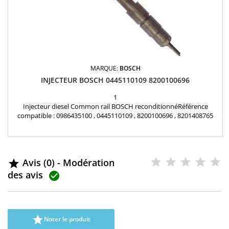
MARQUE:
BOSCH
INJECTEUR BOSCH 0445110109 8200100696
1
Injecteur diesel Common rail BOSCH reconditionnéRéférence
compatible : 0986435100 , 0445110109 , 8200100696 , 8201408765
Pour motorisation Renault 1.9 DCI Pièce d'origine
Avis (0) - Modération

des avis


Noter le produit