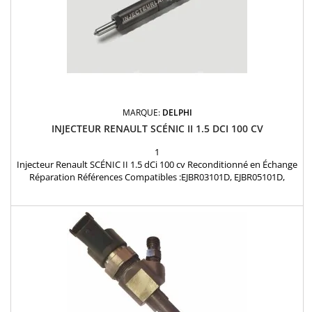
MARQUE:
DELPHI
INJECTEUR RENAULT SCÉNIC II 1.5 DCI 100 CV
1
Injecteur Renault SCÉNIC II 1.5 dCi 100 cv Reconditionné en Échange
Réparation Références Compatibles :EJBR03101D, EJBR05101D,
EJBR02701D, EJBR05102D, R03101D, R02701D, R05102D, R05101D,
28232251, 166001137R, 8200421359, 8200815416, 8200421897,
H8200421897, 8200676774, 7711497343, 15710-84A52-000 Type de
pièce : Pièce d'origine Marque : Delphi Etat :...