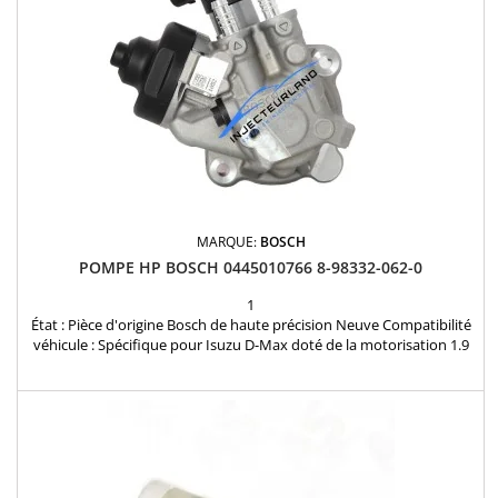
MARQUE:
BOSCH
POMPE HP BOSCH 0445010766 8-98332-062-0
1
État : Pièce d'origine Bosch de haute précision Neuve Compatibilité
véhicule : Spécifique pour Isuzu D-Max doté de la motorisation 1.9
DDi (moteur RZ4E-TC). Garantie : Produit couvert par notre garantie
de conformité et de fonctionnement de 12 mois. Références clés :
Bosch 0445010766, Isuzu 8-98332-062-0. Disponibilité : 24/48h