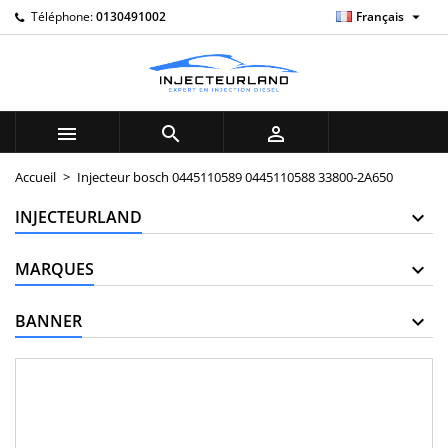

Téléphone:
0130491002
Français
×
×
×
My wishlists
((title))
Connexion
Vous devez être connecté pour ajouter des produits à
((label))
votre liste d'envies.
add_circle_outline
Create new list



((cancelText))
((loginText))
Accueil
Injecteur bosch 0445110589 0445110588 33800-2A650
((cancelText))
((createText))
INJECTEURLAND
MARQUES
BANNER