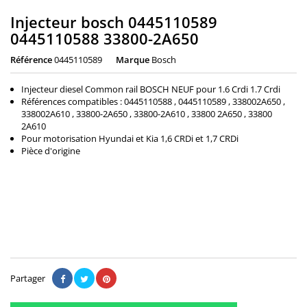
Injecteur bosch 0445110589
0445110588 33800-2A650
Référence
0445110589
Marque
Bosch
Injecteur diesel Common rail BOSCH NEUF pour 1.6 Crdi 1.7 Crdi
Références compatibles : 0445110588 , 0445110589 , 338002A650 ,
338002A610 , 33800-2A650 , 33800-2A610 , 33800 2A650 , 33800
2A610
Pour motorisation Hyundai et Kia 1,6 CRDi et 1,7 CRDi
Pièce d'origine
360,00 €
Il n'y a pas encore d'avis.
Partager