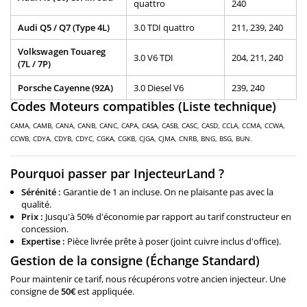
quattro
240
Audi Q5 / Q7 (Type 4L)
3.0 TDI quattro
211, 239, 240
Volkswagen Touareg
3.0 V6 TDI
204, 211, 240
(7L / 7P)
Porsche Cayenne (92A)
3.0 Diesel V6
239, 240
Codes Moteurs compatibles (Liste technique)
CAMA, CAMB, CANA, CANB, CANC, CAPA, CASA, CASB, CASC, CASD, CCLA, CCMA, CCWA,
CCWB, CDYA, CDYB, CDYC, CGKA, CGKB, CJGA, CJMA, CNRB, BNG, BSG, BUN.
Pourquoi passer par InjecteurLand ?
Sérénité :
Garantie de 1 an incluse. On ne plaisante pas avec la
qualité.
Prix :
Jusqu'à 50% d'économie par rapport au tarif constructeur en
concession.
Expertise :
Pièce livrée prête à poser (joint cuivre inclus d'office).
Gestion de la consigne (Échange Standard)
Pour maintenir ce tarif, nous récupérons votre ancien injecteur. Une
consigne de
50€
est appliquée.