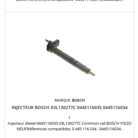
13537823461 , 13537823462 Pour motorisation BMW Pièce
d'origine
MARQUE:
BOSCH
INJECTEUR BOSCH 03L130277C 0445116035 0445116034
1
Injecteur diesel 0445116035 03L130277C Common rail BOSCH PIEZO
NEUFRéférences compatibles: 0 445 116 034 , 0445116034 ,
0445116035 , 0 445 116 035 , 0986435369 , 0 986 435 369 , 03L 130 277