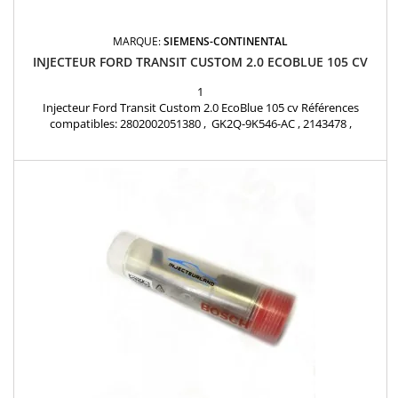
MARQUE:
SIEMENS-CONTINENTAL
INJECTEUR FORD TRANSIT CUSTOM 2.0 ECOBLUE 105 CV
1
Injecteur Ford Transit Custom 2.0 EcoBlue 105 cv Références
compatibles: 2802002051380 , GK2Q-9K546-AC , 2143478 ,
A2C9303500080 , GK2Q-9K546-AB , 2143478 , GK2Q9K546AB ,
GK2Q9K546AC , 2143478 , GK2Q 9K546 AB , GK2Q 9K546 AC , JB3Q-
9K546-AA, JB3Q-9K546-AB Pour motorisation Ford 2.0 TDCi Pièce
d'origine