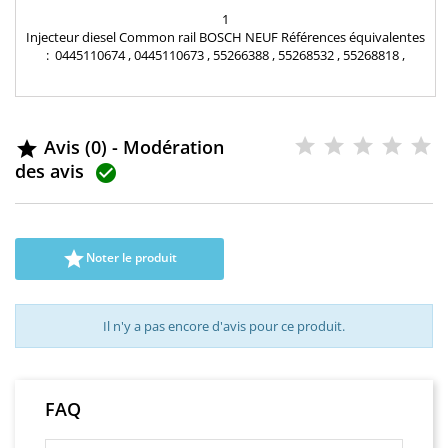
1
Injecteur diesel Common rail BOSCH NEUF Références équivalentes
: 0445110674 , 0445110673 , 55266388 , 55268532 , 55268818 ,
55271040 , 55271838 , 55275156 injecteur 2.2 d Alfa romeo Pièce
d'origine
Avis (0) - Modération

des avis


Noter le produit
Il n'y a pas encore d'avis pour ce produit.
FAQ