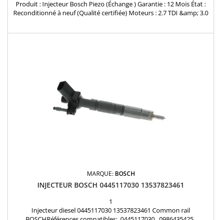
Produit : Injecteur Bosch Piezo (Échange ) Garantie : 12 Mois État :
Reconditionné à neuf (Qualité certifiée) Moteurs : 2.7 TDI &amp; 3.0
TDI (V6) Références clés : 0445116022 / 059130277BE / 0986435357 /
0445116015 / 0445116023 Inclus : Joint cuivre pare-feu fourniRemise
à neuf intégrale pour restaurer la puissance et l'efficience de votre
moteur V6...
MARQUE:
BOSCH
INJECTEUR BOSCH 0445117030 13537823461
1
Injecteur diesel 0445117030 13537823461 Common rail
BOSCHRéférences compatibles: 0445117030 , 0986435425 ,