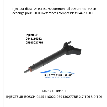
1
Injecteur diesel 0445115078 Common rail BOSCH PIETZO en
échange pour 3.0 TDIRéférences compatibles: 0445115003 ,
0445115004 , 0445115023 , 0445115024 , 0445115034 , 0445115035 ,
0445115036 , 0445115037 ,0445115078 , 0445115079 , 0986435358 ,
0445115082 , 0445115083 , 059130277AH , 05913077BD Pour
motorisation Audi 3.0 TDi , Volkswagen 3.0 TDi
MARQUE:
BOSCH
INJECTEUR BOSCH 0445116022 059130277BE 2.7 TDI 3.0 TDI
1