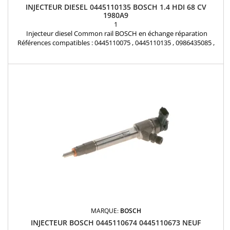
INJECTEUR DIESEL 0445110135 BOSCH 1.4 HDI 68 CV
1980A9
1
Injecteur diesel Common rail BOSCH en échange réparation
Références compatibles : 0445110075 , 0445110135 , 0986435085 ,
9648786280 , 1980A9 , 1980CY , 96487862 Pour motorisation
Peugeot Citroen PSA 1.4HDi Pièce d'origine
MARQUE:
BOSCH
INJECTEUR BOSCH 0445110674 0445110673 NEUF