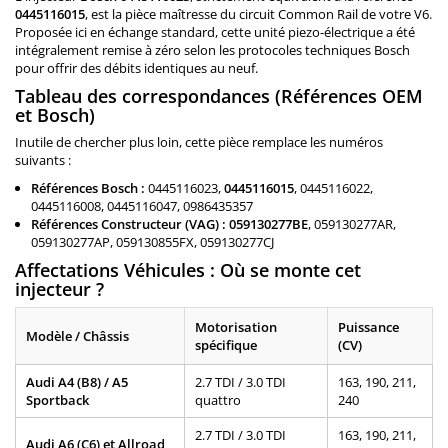
0445116015
, est la pièce maîtresse du circuit Common Rail de votre V6.
Proposée ici en échange standard, cette unité piezo-électrique a été
intégralement remise à zéro selon les protocoles techniques Bosch
pour offrir des débits identiques au neuf.
Tableau des correspondances (Références OEM
et Bosch)
Inutile de chercher plus loin, cette pièce remplace les numéros
suivants :
Références Bosch :
0445116023,
0445116015
, 0445116022,
0445116008, 0445116047, 0986435357
Références Constructeur (VAG) :
059130277BE
, 059130277AR,
059130277AP, 059130855FX, 059130277CJ
Affectations Véhicules : Où se monte cet
injecteur ?
Motorisation
Puissance
Modèle / Châssis
spécifique
(CV)
Audi A4 (B8) / A5
2.7 TDI / 3.0 TDI
163, 190, 211,
Sportback
quattro
240
2.7 TDI / 3.0 TDI
163, 190, 211,
Audi A6 (C6) et Allroad