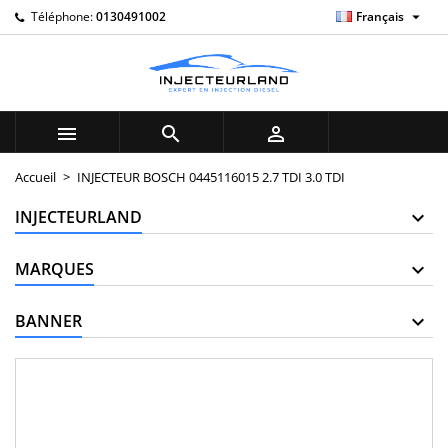

Téléphone:
0130491002
Français
×
×
×
My wishlists
((title))
Connexion
Vous devez être connecté pour ajouter des produits à
((label))
votre liste d'envies.
add_circle_outline
Create new list



((cancelText))
((loginText))
Accueil
INJECTEUR BOSCH 0445116015 2.7 TDI 3.0 TDI
((cancelText))
((createText))
INJECTEURLAND
MARQUES
BANNER