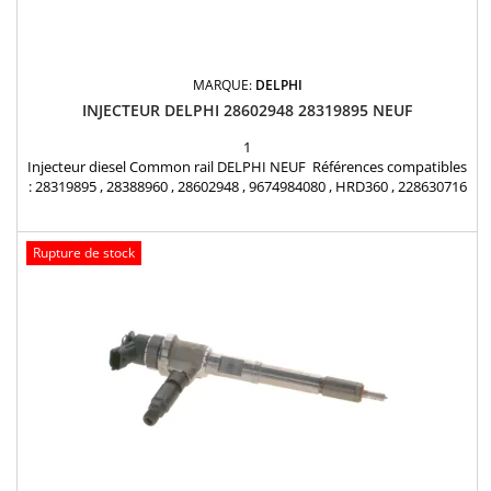
MARQUE:
DELPHI
INJECTEUR DELPHI 28602948 28319895 NEUF
1
Injecteur diesel Common rail DELPHI NEUF Références compatibles
: 28319895 , 28388960 , 28602948 , 9674984080 , HRD360 , 228630716
, 187O361 , DS7Q 9F593 BA , 1870361 , DS7Q-9F593-BA Pour
motorisation Peugeot Citroen PSA 2.0 HDi et Ford 2.0 TDCi Pièce
d'origine Joint étanchéité fourni
Rupture de stock