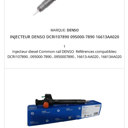
MARQUE:
DENSO
INJECTEUR DENSO DCRI107890 095000-7890 16613AA020
1
Injecteur diesel Common rail DENSO Références compatibles:
DCRI107890 , 095000-7890 , 0950007890 , 16613-AA020 , 16613AA020
Pour motorisation Subaru 2.0 D Pièce d'origine