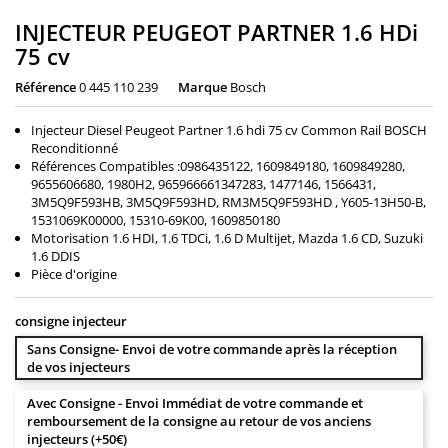
INJECTEUR PEUGEOT PARTNER 1.6 HDi
75 cv
Référence
0 445 110 239
Marque
Bosch
Injecteur Diesel Peugeot Partner 1.6 hdi 75 cv Common Rail BOSCH
Reconditionné
Références Compatibles :0986435122, 1609849180, 1609849280,
9655606680, 1980H2, 965966661347283, 1477146, 1566431,
3M5Q9F593HB, 3M5Q9F593HD, RM3M5Q9F593HD , Y605-13H50-B,
1531069K00000, 15310-69K00, 1609850180
Motorisation 1.6 HDI, 1.6 TDCi, 1.6 D Multijet, Mazda 1.6 CD, Suzuki
1.6 DDIS
Pièce d'origine
consigne injecteur
Sans Consigne- Envoi de votre commande après la réception
de vos injecteurs
Avec Consigne - Envoi Immédiat de votre commande et
remboursement de la consigne au retour de vos anciens
injecteurs (+50€)