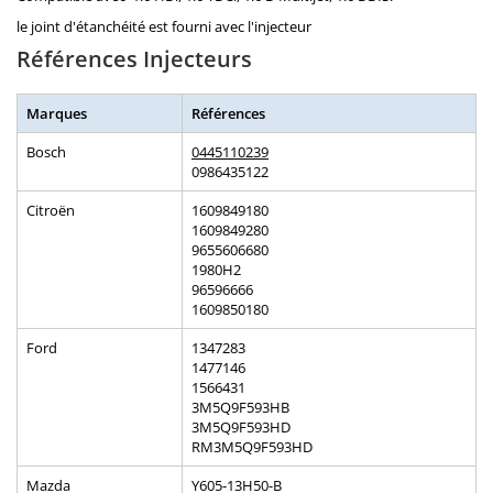
le joint d'étanchéité est fourni avec l'injecteur
Références Injecteurs
Marques
Références
Bosch
0445110239
0986435122
Citroën
1609849180
1609849280
9655606680
1980H2
96596666
1609850180
Ford
1347283
1477146
1566431
3M5Q9F593HB
3M5Q9F593HD
RM3M5Q9F593HD
Mazda
Y605-13H50-B