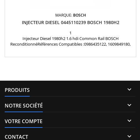
MARQUE:
BOSCH
INJECTEUR DIESEL 0445110239 BOSCH 1980H2
1
Injecteur Diesel 1980h2 1.6 hdi Common Rail BOSCH
ReconditionnéRéférences Compatibles :0986435122, 1609849180,
1609849280, 9655606680, 1980H2, 965966661347283, 1477146,
1566431, 3M5Q9F593HB, 3M5Q9F593HD, RM3M5Q9F593HD , Y605-
13H50-B, 1531069K00000, 15310-69K00, 1609850180 Motorisation
1.6 HDI, 1.6 TDCi, 1.6 D Multijet, Mazda 1.6 CD, Suzuki 1.6 DDIS...

PRODUITS

NOTRE SOCIÉTÉ

VOTRE COMPTE

CONTACT