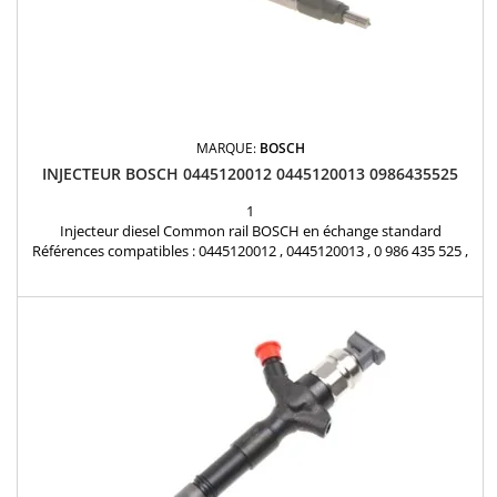
MARQUE:
BOSCH
INJECTEUR BOSCH 0445120012 0445120013 0986435525
1
Injecteur diesel Common rail BOSCH en échange standard
Références compatibles : 0445120012 , 0445120013 , 0 986 435 525 ,
50 10 450 532 , 5010450532 , 107755-0073 , 107755-0091 Pour
motorisation poids lourds Renault 6.2 dCi Pièce d'origine