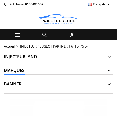

Téléphone:
0130491002
Français
×
×
×
My wishlists
((title))
Connexion
Vous devez être connecté pour ajouter des produits à
((label))
votre liste d'envies.
add_circle_outline
Create new list



((cancelText))
((loginText))
Accueil
INJECTEUR PEUGEOT PARTNER 1.6 HDi 75 cv
((cancelText))
((createText))
INJECTEURLAND
MARQUES
BANNER