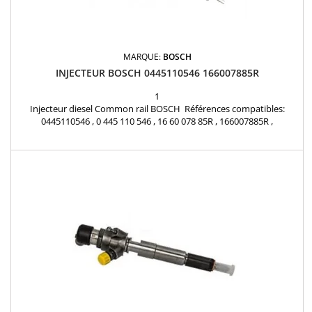
MARQUE:
BOSCH
INJECTEUR BOSCH 0445110546 166007885R
1
Injecteur diesel Common rail BOSCH Références compatibles:
0445110546 , 0 445 110 546 , 16 60 078 85R , 166007885R ,
1660000Q2D , 166006470R , A 622 070 00 87 , 622 070 00 87 ,
A6220700087 , 6220700087 Pour motorisation Renault Nissan 1.6
dCi et Mercedes Benz 1.6 CDI Pièce d'origine