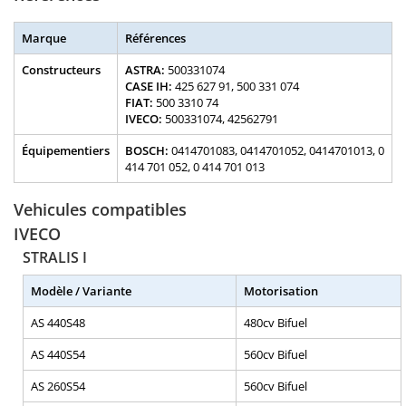
Marque
Références
Constructeurs
ASTRA:
500331074
CASE IH:
425 627 91, 500 331 074
FIAT:
500 3310 74
IVECO:
500331074, 42562791
Équipementiers
BOSCH:
0414701083, 0414701052, 0414701013, 0
414 701 052, 0 414 701 013
Vehicules compatibles
IVECO
STRALIS I
Modèle / Variante
Motorisation
AS 440S48
480cv Bifuel
AS 440S54
560cv Bifuel
AS 260S54
560cv Bifuel