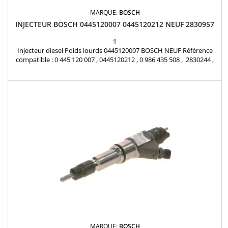
MARQUE:
BOSCH
INJECTEUR BOSCH 0445120007 0445120212 NEUF 2830957
1
Injecteur diesel Poids lourds 0445120007 BOSCH NEUF Référence
compatible : 0 445 120 007 , 0445120212 , 0 986 435 508 , 2830244 ,
5263307 , 2830221 , 2830224 , 2830957 , 3230159500 , 4896444 ,
4897271 , BG5X9E526AA , BG5X-9E526-AA , 2R0198133 , 2R0130201A ,
1405332R Pour motorisation DAF CF65 , LF45/55 et IVECO
Eurocargo Pièce d'origine
MARQUE:
BOSCH