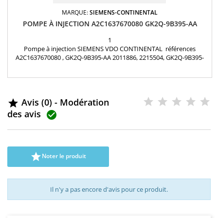
MARQUE:
SIEMENS-CONTINENTAL
POMPE À INJECTION A2C1637670080 GK2Q-9B395-AA
1
Pompe à injection SIEMENS VDO CONTINENTAL références
A2C1637670080 , GK2Q-9B395-AA 2011886, 2215504, GK2Q-9B395-
AB, HG9Q-9B395-AA FORD 2.0 TDCI
Avis (0) - Modération

des avis


Noter le produit
Il n'y a pas encore d'avis pour ce produit.