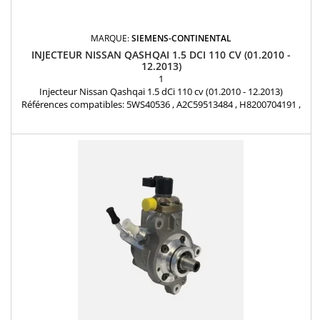
MARQUE:
SIEMENS-CONTINENTAL
INJECTEUR NISSAN QASHQAI 1.5 DCI 110 CV (01.2010 -
12.2013)
1
Injecteur Nissan Qashqai 1.5 dCi 110 cv (01.2010 - 12.2013)
Références compatibles: 5WS40536 , A2C59513484 , H8200704191 ,
82 00 90 30 34 , 166008052R , 8200704180 , 166008052R ,
H8200704180 Pour Renault Nissan Dacia 1.5dCi Pièce d'origine