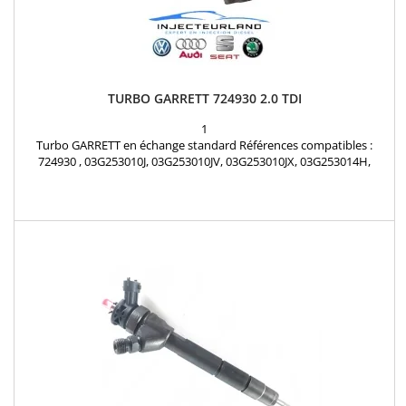
TURBO GARRETT 724930 2.0 TDI
1
Turbo GARRETT en échange standard Références compatibles :
724930 , 03G253010J, 03G253010JV, 03G253010JX, 03G253014H,
03G253014HV, 03G253014HX, 03G253019A, 03G253019AV,
03G253019AV550, 03G253019AX, 036253017A Pour motorisations
VW , Audi , Seat et Skoda 2.0 TDI 140 cv Pièce d'origine