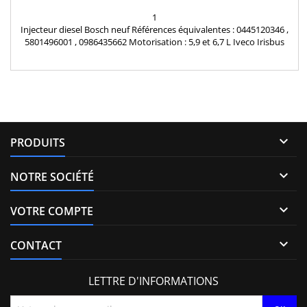
1
Injecteur diesel Bosch neuf Références équivalentes : 0445120346 ,
5801496001 , 0986435662 Motorisation : 5,9 et 6,7 L Iveco Irisbus
Heuliez Pièce d'origine

PRODUITS

NOTRE SOCIÉTÉ

VOTRE COMPTE

CONTACT
LETTRE D'INFORMATIONS