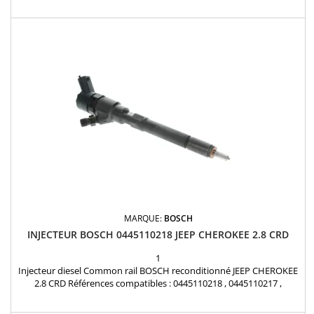
contrôle utilise un banc d'essai haute pression de pointe pour
évaluer avec précision les performances de...
MARQUE:
BOSCH
INJECTEUR BOSCH 0445110218 JEEP CHEROKEE 2.8 CRD
1
Injecteur diesel Common rail BOSCH reconditionné JEEP CHEROKEE
2.8 CRD Références compatibles : 0445110218 , 0445110217 ,
0986435128 , 0 445 110 218 , 0 986 435 128 , 0 445 110 217 , 05142
811AA , 5142811AA , 15062048F , 15 06 2047F Pour motorisation Jeep