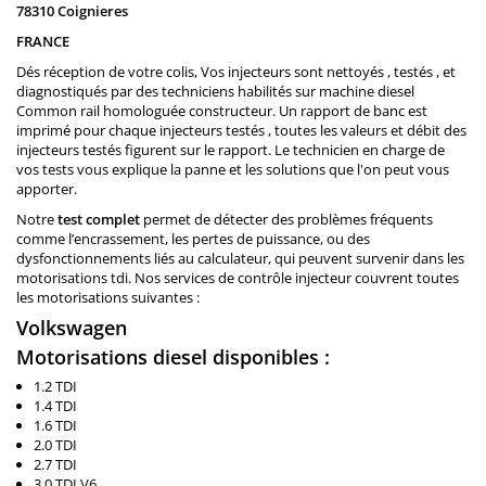
78310 Coignieres
FRANCE
Dés réception de votre colis, Vos injecteurs sont nettoyés , testés , et
diagnostiqués par des techniciens habilités sur machine diesel
Common rail homologuée constructeur. Un rapport de banc est
imprimé pour chaque injecteurs testés , toutes les valeurs et débit des
injecteurs testés figurent sur le rapport. Le technicien en charge de
vos tests vous explique la panne et les solutions que l'on peut vous
apporter.
Notre
test complet
permet de détecter des problèmes fréquents
comme l’encrassement, les pertes de puissance, ou des
dysfonctionnements liés au calculateur, qui peuvent survenir dans les
motorisations tdi. Nos services de contrôle injecteur couvrent toutes
les motorisations suivantes :
Volkswagen
Motorisations diesel disponibles :
1.2 TDI
1.4 TDI
1.6 TDI
2.0 TDI
2.7 TDI
3.0 TDI V6