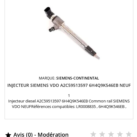
MARQUE:
SIEMENS-CONTINENTAL
INJECTEUR SIEMENS VDO A2C59513597 6H4Q9K546EB NEUF
1
Injecteur diesel A2C59513597 6H4Q9K546EB Common rail SIEMENS
VDO NEUFRéférences compatibles: LR0008835 , 6H4Q9K546EB ,
6H4Q-9K546-EB , LR002474 , LR0008833 , LR002476 Pour
motorisation Land Rover 3.6 D Pièce d'origine
Avis (0) - Modération
