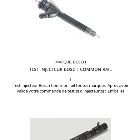
MARQUE:
BOSCH
TEST INJECTEUR BOSCH COMMON RAIL
1
Test injecteur Bosch Common rail toutes marques Après avoir
validé votre commande de test(s) d'injecteur(s) : Emballez
soigneusement vos injecteurs dans un colis en joignant la
confirmation de commande reçue par mail et envoyez les injecteurs
à notre atelier: INJECTEURLAND 1 rue des Frères Lumiere 78310
Coignieres FRANCE Dés réception de votre colis,...