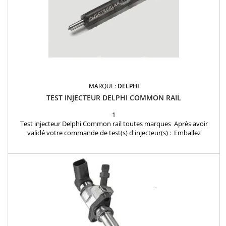
MARQUE:
DELPHI
TEST INJECTEUR DELPHI COMMON RAIL
1
Test injecteur Delphi Common rail toutes marques Après avoir
validé votre commande de test(s) d'injecteur(s) : Emballez
soigneusement vos injecteurs dans un colis en joignant la
confirmation de commande reçue par mail et envoyez les injecteurs
à notre atelier: INJECTEURLAND 1 rue des Frères Lumiere 78310
Coignieres FRANCE Dés réception de votre colis,...