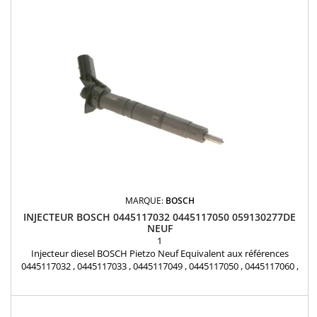
2.8 CRD Pièce d'origine
MARQUE:
BOSCH
INJECTEUR BOSCH 0445117032 0445117050 059130277DE
NEUF
1
Injecteur diesel BOSCH Pietzo Neuf Equivalent aux références
0445117032 , 0445117033 , 0445117049 , 0445117050 , 0445117060 ,
0445117068 , 0986435432, 95811012820, 95811012821, 059130277DE,
059130277DG, 059130277EF, 059130277EM Moteur : Audi A6 3.0 d