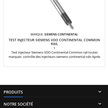
MARQUE:
SIEMENS-CONTINENTAL
TEST INJECTEUR SIEMENS VDO CONTINENTAL COMMON
RAIL
1
Test injecteur Siemens VDO Continental Common rail toutes
marques contrôle des injecteurs siemens continental vdo Après
avoir validé votre commande de test(s) d'injecteur(s) : Emballez
soigneusement vos injecteurs dans un colis en joignant la
confirmation de commande reçue par mail et envoyez les injecteurs
à notre atelier: INJECTEURLAND 1 rue des...

PRODUITS

NOTRE SOCIÉTÉ