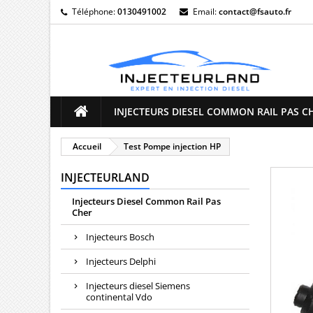
Téléphone:
0130491002
Email:
contact@fsauto.fr
M
((
C
Vo
((l
d'e
INJECTEURS DIESEL COMMON RAIL PAS C
Accueil
Test Pompe injection HP
INJECTEURLAND
Injecteurs Diesel Common Rail Pas
Cher
Injecteurs Bosch
Injecteurs Delphi
Injecteurs diesel Siemens
continental Vdo