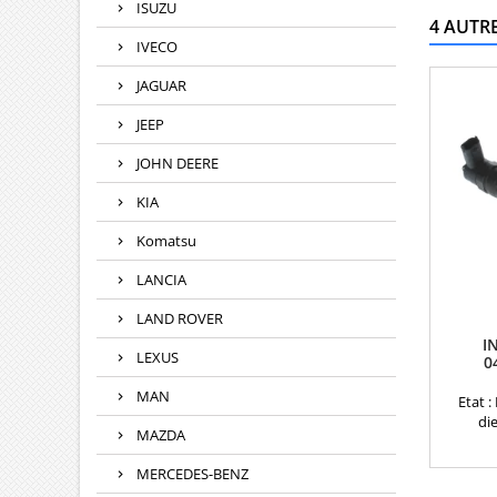
ISUZU
4 AUTR
IVECO
JAGUAR
JEEP
JOHN DEERE
KIA
Komatsu
LANCIA
LAND ROVER
I
LEXUS
0
MAN
Etat :
die
MAZDA
stricte
Motorisat
MERCEDES-BENZ
CDTi (Re