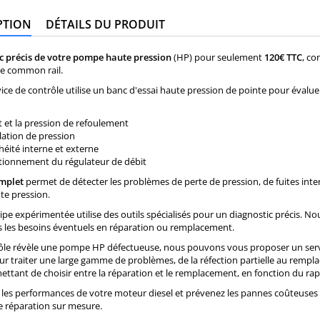
PTION
DÉTAILS DU PRODUIT
c précis de votre pompe haute pression
(HP) pour seulement
120€ TTC
, co
e common rail.
ice de contrôle utilise un banc d'essai haute pression de pointe pour éval
t et la pression de refoulement
lation de pression
héité interne et externe
tionnement du régulateur de débit
omplet
permet de détecter les problèmes de perte de pression, de fuites in
ute pression.
pe expérimentée utilise des outils spécialisés pour un diagnostic précis. Nou
s les besoins éventuels en réparation ou remplacement.
rôle révèle une pompe HP défectueuse, nous pouvons vous proposer un service
r traiter une large gamme de problèmes, de la réfection partielle au rempl
ttant de choisir entre la réparation et le remplacement, en fonction du rapp
 les performances de votre moteur diesel et prévenez les pannes coûteuses
e réparation sur mesure.