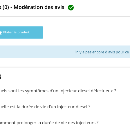
eferences principales :
166008052R , H8200704180 Pour
10100 6115
 (0) - Modération des avis
110634, 0445110375,
Renault Nissan Dacia 1.5dCi
130 205 

005070R, 93168212.
Pièce d'origine
motorisa
ue : Emballage individuel
é d'origine, expédition
e.DISPONIBLE AUSSI EN

Noter le produit
RECONDITIONNE
Il n'y a pas encore d'avis pour ce
Q
els sont les symptômes d'un injecteur diesel défectueux ?
elle est la durée de vie d'un injecteur diesel ?
mment prolonger la durée de vie des injecteurs ?