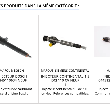
ES PRODUITS DANS LA MÊME CATÉGORIE :
MARQUE:
BOSCH
MARQUE:
SIEMENS-CONTINENTAL
M
NJECTEUR BOSCH
INJECTEUR CONTINENTAL 1.5
INJ
445110634 NEUF
DCI 110 CV NEUF
044512
1
1
 Injecteur de carburant
Injecteur continental 1.5 dci 110
Injecte
sel d'origine Bosch,
cv Neuf Références compatibles:
Common ra
ment neuf. Application :
5WS40536 , A2C59513484 ,
compatible
ions 2.0 CDTI et 2.3 dCi /
H8200704191 , 82 00 90 30 34 ,
435 56
nault, Opel). Garantie : 12
166008052R , 8200704180 ,
611010061