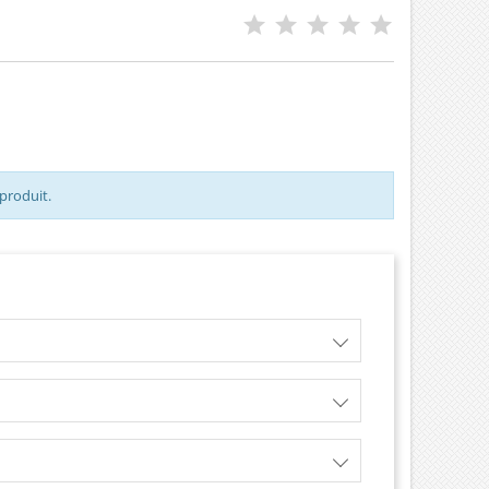
 , 51 10100 6115 , 07W
A , 07W130205A Pour
tion MAN et VW Pièce
d'origine
 produit.