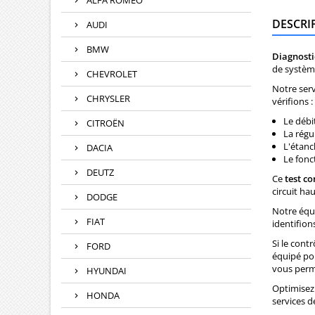
ALFA ROMEO
DESCRI
AUDI
BMW
Diagnosti
de systèm
CHEVROLET
Notre serv
CHRYSLER
vérifions :
Le débi
CITROËN
La régu
L'étanc
DACIA
Le fonc
DEUTZ
Ce
test c
circuit ha
DODGE
Notre équi
FIAT
identifion
Si le cont
FORD
équipé pou
vous perme
HYUNDAI
Optimisez
HONDA
services d