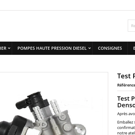
y wishlists
title))
onnexion
us devez être connecté pour ajouter des produits à votre liste
abel))
nvies.
add_circle_outline
Create new 
HER
POMPES HAUTE PRESSION DIESEL
CONSIGNES
((cancelText))
((loginText)
((cancelText))
((createText)
Test 
Référenc
Test 
Denso
Après avo
Emballez 
confirmat
notre atel