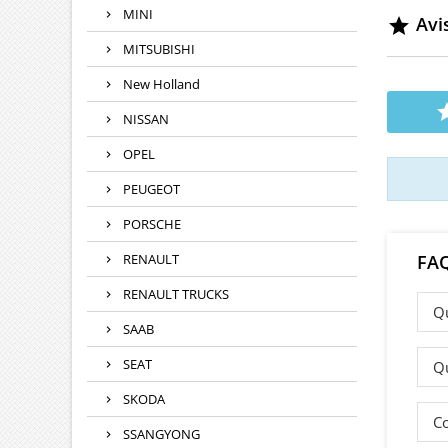
mois R
MINI
Avis
0445

166
MITSUBISHI
Logistiq
scell
New Holland
rapid
NISSAN
OPEL
PEUGEOT
PORSCHE
RENAULT
FA
RENAULT TRUCKS
Qu
SAAB
SEAT
Qu
SKODA
Co
SSANGYONG