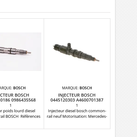
ARQUE:
BOSCH
MARQUE:
BOSCH
ECTEUR BOSCH
INJECTEUR BOSCH
0186 0986435568
0445120303 A4600701387
07W130205A
NEUF
1
1
ur poids lourd diesel
Injecteur diesel bosch common-
il BOSCH Références
rail neuf Motorisation: Mercedes-
s : 0445120186 , 0 986
Benz 10,7 L Joints fournis
8 , 0 986 435 591 ,
15 , 51101006115 , 61