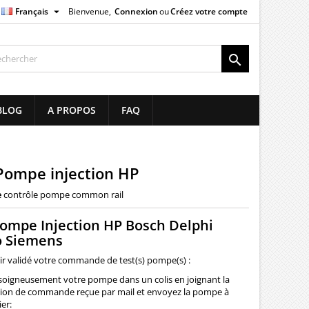

Français
Bienvenue,
Connexion
ou
Créez votre compte
×
×
×

list
BLOG
A PROPOS
FAQ
)
)
Pompe injection HP
e
contrôle pompe common rail
Pompe Injection HP Bosch Delphi
 Siemens
ir validé votre commande de test(s) pompe(s) :
soigneusement votre pompe dans un colis en joignant la
ion de commande reçue par mail et envoyez la pompe à
ier: