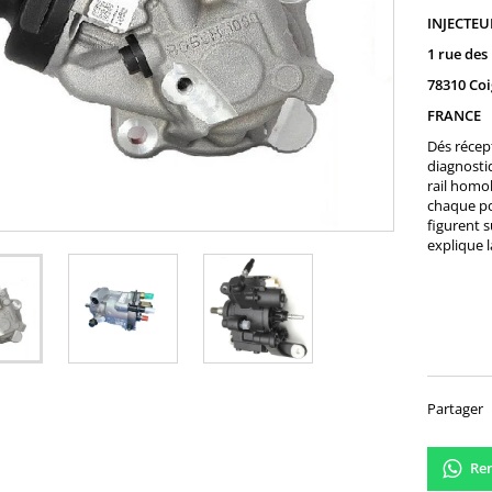
INJECTE
1 rue des
78310 Coi
FRANCE
Dés récept
diagnosti
rail homo
chaque po
figurent s
explique l
120,
Partager
Ren