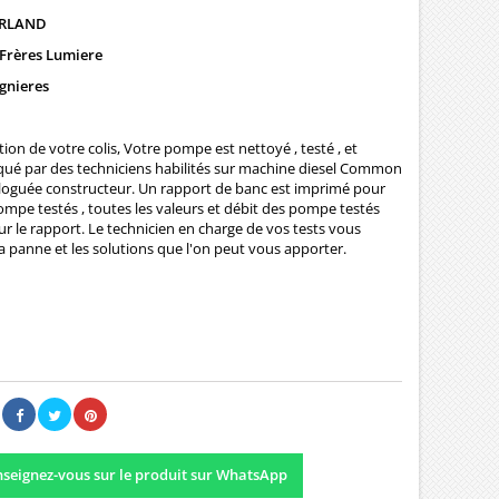
URLAND
 Frères Lumiere
gnieres
ion de votre colis, Votre pompe est nettoyé , testé , et
qué par des techniciens habilités sur machine diesel Common
loguée constructeur. Un rapport de banc est imprimé pour
mpe testés , toutes les valeurs et débit des pompe testés
ur le rapport. Le technicien en charge de vos tests vous
a panne et les solutions que l'on peut vous apporter.
00 €
Il n'y a pas encore d'avis.
seignez-vous sur le produit sur WhatsApp