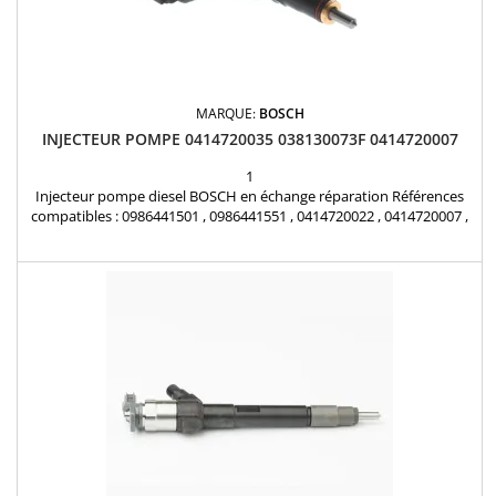
MARQUE:
BOSCH
INJECTEUR POMPE 0414720035 038130073F 0414720007
1
Injecteur pompe diesel BOSCH en échange réparation Références
compatibles : 0986441501 , 0986441551 , 0414720022 , 0414720007 ,
0414720085 , 0 986 441 501 , 0 986 441 551 , 0 414 720 022 , 0 414 720
007 , 038130073F , 045130073T , 045130079X , 038130073L , 045 130
073 T , 038 130 073 F , 045 130 079 X , 038 130 073 L Pour
motorisation AUDI VW SEAT SKODA...