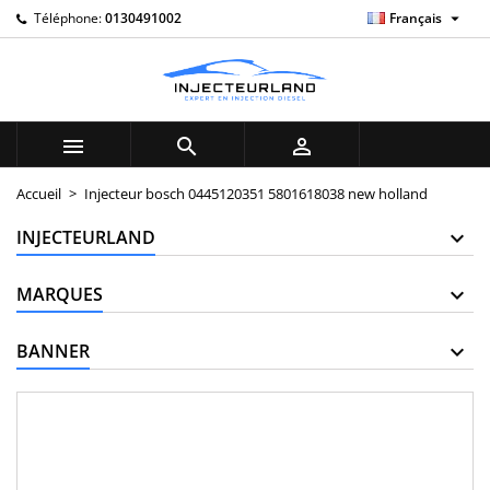

Téléphone:
0130491002
Français
×
×
×
My wishlists
((title))
Connexion
Vous devez être connecté pour ajouter des produits à
((label))
votre liste d'envies.
add_circle_outline
Create new list



((cancelText))
((loginText))
Accueil
Injecteur bosch 0445120351 5801618038 new holland
((cancelText))
((createText))
INJECTEURLAND
MARQUES
BANNER