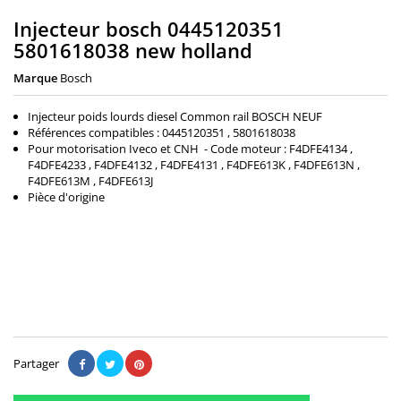
Injecteur bosch 0445120351
5801618038 new holland
Marque
Bosch
Injecteur poids lourds diesel Common rail BOSCH NEUF
Références compatibles : 0445120351 , 5801618038
Pour motorisation Iveco et CNH - Code moteur : F4DFE4134 ,
F4DFE4233 , F4DFE4132 , F4DFE4131 , F4DFE613K , F4DFE613N ,
F4DFE613M , F4DFE613J
Pièce d'origine
320,00 €
Il n'y a pas encore d'avis.
Partager