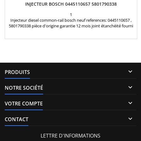
INJECTEUR BOSCH 0445110657 5801790338
1
Injecteur diesel common-rail bosch neuf references: 0445110657 ,
5801790338 pièce d'origine garantie 12 mois joint étanchéité fourni

PRODUITS

NOTRE SOCIÉTÉ

VOTRE COMPTE

CONTACT
LETTRE D'INFORMATIONS