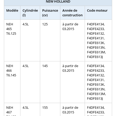
NEW HOLLAND
Modèle
Cylindrée
Puissance
Année de
Code moteur
(l)
(cv)
construction
NEH
4.5L
125
à partir de
F4DFE4134,
465
03.2015
F4DFE4233,
T6.125
F4DFE4132,
F4DFE4131,
F4DFE613K,
F4DFE613N,
F4DFE613M,
F4DFE613J
NEH
4.5L
145
à partir de
F4DFE4134,
466
03.2015
F4DFE4233,
T6.145
F4DFE4132,
F4DFE4131,
F4DFE613K,
F4DFE613N,
F4DFE613M,
F4DFE613J
NEH
4.5L
155
à partir de
F4DFE4134,
467
03.2015
F4DFE4233,