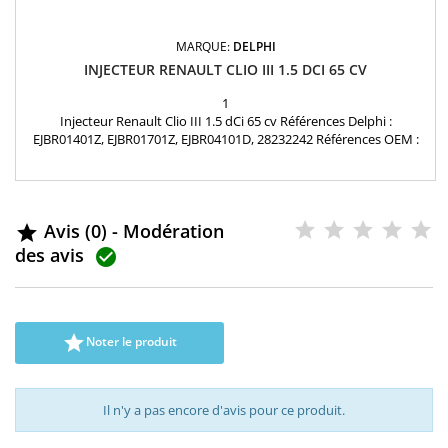
MARQUE:
DELPHI
INJECTEUR RENAULT CLIO III 1.5 DCI 65 CV
1
Injecteur Renault Clio III 1.5 dCi 65 cv Références Delphi :
EJBR01401Z, EJBR01701Z, EJBR04101D, 28232242 Références OEM :
166003978R, 166002119R, 7701474915, 7701474943, 7701477005,
7701477312, 7701478016, 8200049873, 8200049876, 8200132793,
8200207935, 8200240244, 8200249876, 8200333022, 8200340193,
8200553570 ,15710-84A02-000 Renault : 1.5 dCi Nissan...
Avis (0) - Modération

des avis


Noter le produit
Il n'y a pas encore d'avis pour ce produit.