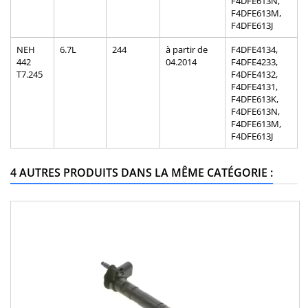
F4DFE613N,
F4DFE613M,
F4DFE613J
NEH
6.7L
244
à partir de
F4DFE4134,
442
04.2014
F4DFE4233,
T7.245
F4DFE4132,
F4DFE4131,
F4DFE613K,
F4DFE613N,
F4DFE613M,
F4DFE613J
4 AUTRES PRODUITS DANS LA MÊME CATÉGORIE :