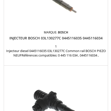
MARQUE:
BOSCH
INJECTEUR BOSCH 03L130277C 0445116035 0445116034
1
Injecteur diesel 0445116035 03L130277C Common rail BOSCH PIEZO
NEUFRéférences compatibles: 0 445 116 034 , 0445116034 ,
0445116035 , 0 445 116 035 , 0986435369 , 0 986 435 369 , 03L 130 277
C , 03L130277C Pour motorisation Volkswagen 2.0 TDi Pièce
d'origine Garantie 12 mois