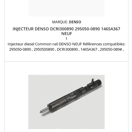
MARQUE:
DENSO
INJECTEUR DENSO DCRI300890 295050-0890 1465A367
NEUF
1
Injecteur diesel Common rail DENSO NEUF Références compatibles:
295050-0890 , 2950500890 , DCRI300890 , 1465A367 , 295050-089# ,
295050089# Pour motorisation Mitsubishi 2.5 D Pièce d'origine