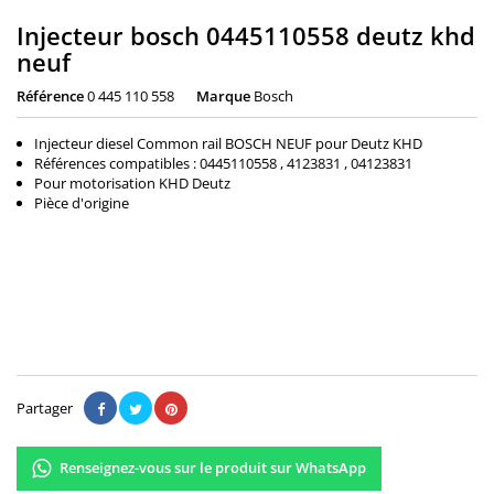
Injecteur bosch 0445110558 deutz khd
neuf
Référence
0 445 110 558
Marque
Bosch
Injecteur diesel Common rail BOSCH NEUF pour Deutz KHD
Références compatibles : 0445110558 , 4123831 , 04123831
Pour motorisation KHD Deutz
Pièce d'origine
384,00 €
Il n'y a pas encore d'avis.
Partager
Renseignez-vous sur le produit sur WhatsApp