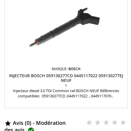
MARQUE:
BOSCH
INJECTEUR BOSCH 059130277CD 0445117022 059130277EJ
NEUF
1
Injecteur diesel 3.0 TDI Common rail BOSCH NEUF Références
compatibles: 059130277CD ,0445117022 , 0445117076 ,
0445117021 , 0986435413 , 059130277EJ Pour motorisation
Volkswagen , Audi , Porsche 3.0 TDI Garantie 12 mois Pièce d'origine
Avis (0) - Modération

des avis
