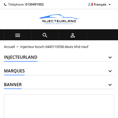

Téléphone:
0130491002
Français
×
×
×
My wishlists
((title))
Connexion
Vous devez être connecté pour ajouter des produits à
((label))
votre liste d'envies.
add_circle_outline
Create new list



((cancelText))
((loginText))
Accueil
Injecteur bosch 0445110558 deutz khd neuf
((cancelText))
((createText))
INJECTEURLAND
MARQUES
BANNER