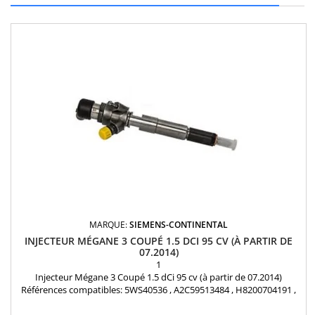
MARQUE:
SIEMENS-CONTINENTAL
INJECTEUR MÉGANE 3 COUPÉ 1.5 DCI 95 CV (À PARTIR DE
07.2014)
1
Injecteur Mégane 3 Coupé 1.5 dCi 95 cv (à partir de 07.2014)
Références compatibles: 5WS40536 , A2C59513484 , H8200704191 ,
82 00 90 30 34 , 166008052R , 8200704180 , 166008052R ,